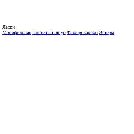
Лески
Монофильная
Плетеный шнур
Флюорокарбон
Эстеры