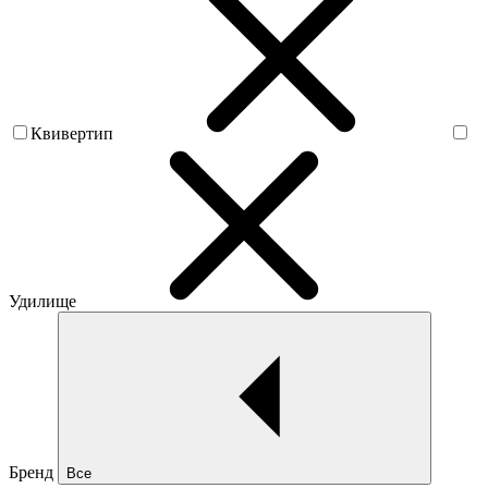
Квивертип
Удилище
Бренд
Все