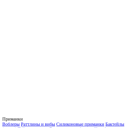
Приманки
Воблеры
Раттлины и вибы
Силиконовые приманки
Бактейлы