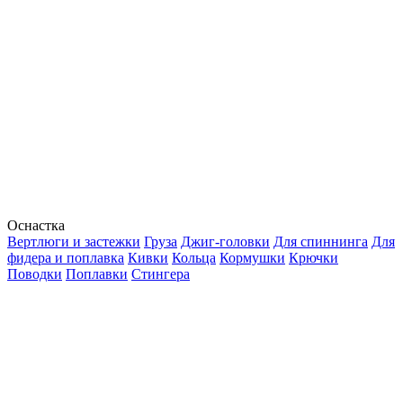
Оснастка
Вертлюги и застежки
Груза
Джиг-головки
Для спиннинга
Для
фидера и поплавка
Кивки
Кольца
Кормушки
Крючки
Поводки
Поплавки
Стингера