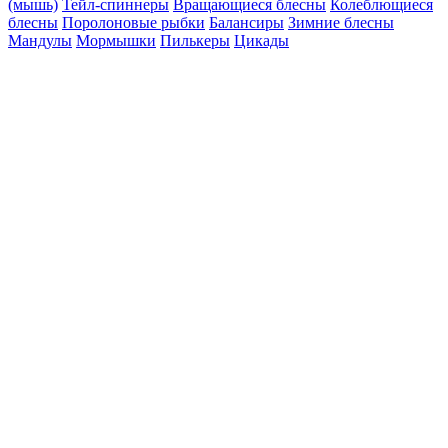
(мышь)
Тейл-спиннеры
Вращающиеся блесны
Колеблющиеся
блесны
Поролоновые рыбки
Балансиры
Зимние блесны
Мандулы
Мормышки
Пилькеры
Цикады