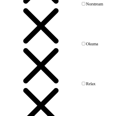
Norstream
Okuma
Relax