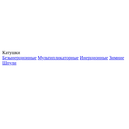
Катушки
Безынерционные
Мультипликаторные
Инерционные
Зимние
Шпули