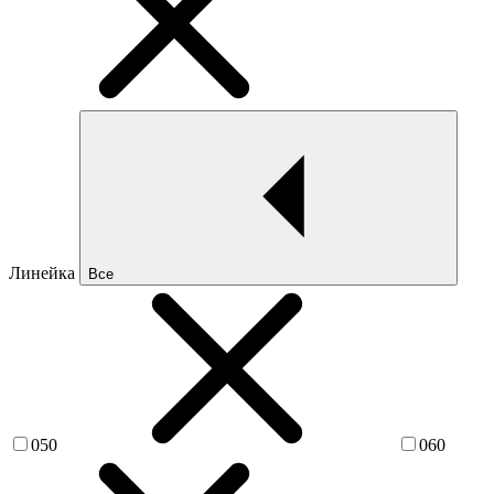
Линейка
Все
050
060