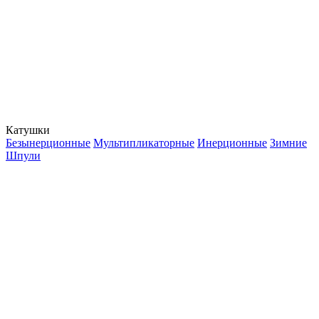
Катушки
Безынерционные
Мультипликаторные
Инерционные
Зимние
Шпули