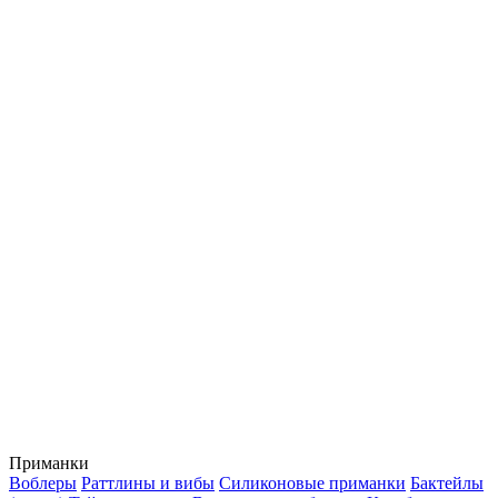
Приманки
Воблеры
Раттлины и вибы
Силиконовые приманки
Бактейлы