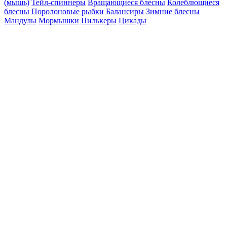
(мышь)
Тейл-спиннеры
Вращающиеся блесны
Колеблющиеся
блесны
Поролоновые рыбки
Балансиры
Зимние блесны
Мандулы
Мормышки
Пилькеры
Цикады