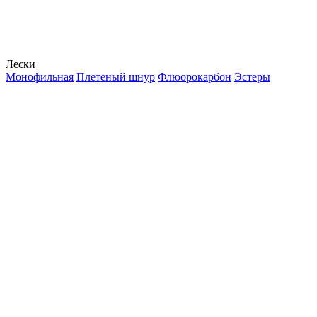
Лески
Монофильная
Плетеный шнур
Флюорокарбон
Эстеры