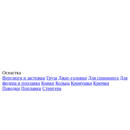
Оснастка
Вертлюги и застежки
Груза
Джиг-головки
Для спиннинга
Для
фидера и поплавка
Кивки
Кольца
Кормушки
Крючки
Поводки
Поплавки
Стингера