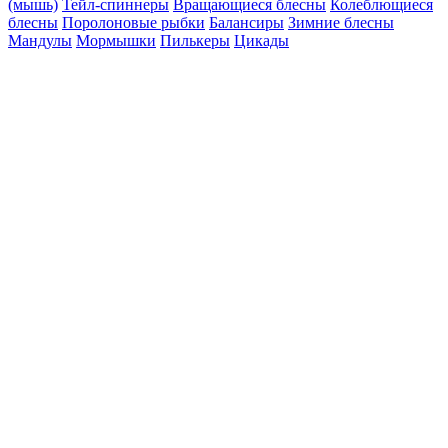
(мышь)
Тейл-спиннеры
Вращающиеся блесны
Колеблющиеся
блесны
Поролоновые рыбки
Балансиры
Зимние блесны
Мандулы
Мормышки
Пилькеры
Цикады