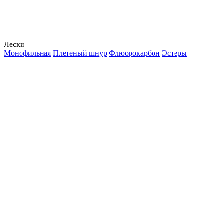
Лески
Монофильная
Плетеный шнур
Флюорокарбон
Эстеры