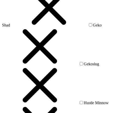
Shad
Geko
Gekoslug
Hustle Minnow