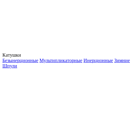
Катушки
Безынерционные
Мультипликаторные
Инерционные
Зимние
Шпули