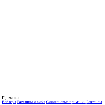
Приманки
Воблеры
Раттлины и вибы
Силиконовые приманки
Бактейлы