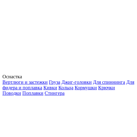
Оснастка
Вертлюги и застежки
Груза
Джиг-головки
Для спиннинга
Для
фидера и поплавка
Кивки
Кольца
Кормушки
Крючки
Поводки
Поплавки
Стингера