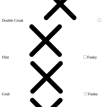
Double Croak
Flint
Funky
Grub
Funky