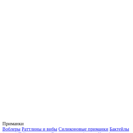
Приманки
Воблеры
Раттлины и вибы
Силиконовые приманки
Бактейлы