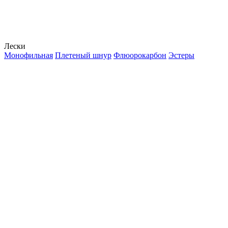
Лески
Монофильная
Плетеный шнур
Флюорокарбон
Эстеры