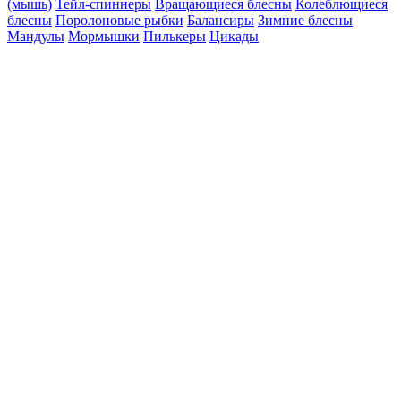
(мышь)
Тейл-спиннеры
Вращающиеся блесны
Колеблющиеся
блесны
Поролоновые рыбки
Балансиры
Зимние блесны
Мандулы
Мормышки
Пилькеры
Цикады