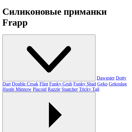
Силиконовые приманки
Frapp
Dawgster
Dotty
Dart
Double Croak
Flint
Funky Grub
Funky Shad
Geko
Gekoslug
Hustle Minnow
Placoid
Razzle
Snatcher
Tricky Tail