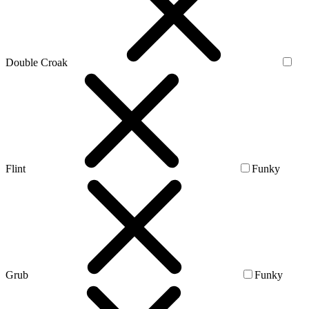
Double Croak
Flint
Funky
Grub
Funky