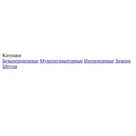
Катушки
Безынерционные
Мультипликаторные
Инерционные
Зимние
Шпули