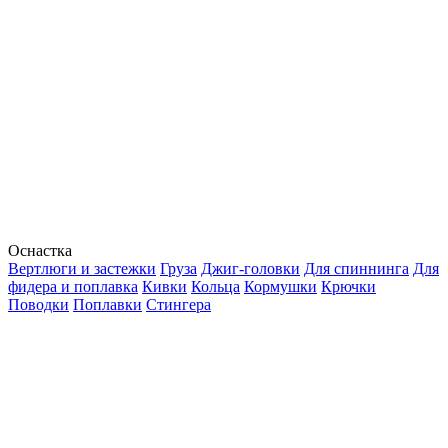
Оснастка
Вертлюги и застежки
Груза
Джиг-головки
Для спиннинга
Для
фидера и поплавка
Кивки
Кольца
Кормушки
Крючки
Поводки
Поплавки
Стингера