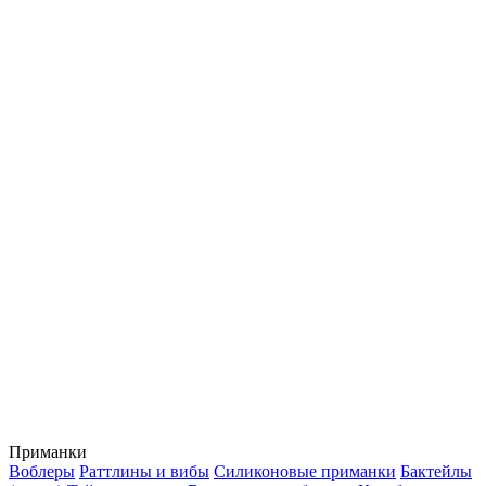
Приманки
Воблеры
Раттлины и вибы
Силиконовые приманки
Бактейлы