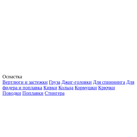
Оснастка
Вертлюги и застежки
Груза
Джиг-головки
Для спиннинга
Для
фидера и поплавка
Кивки
Кольца
Кормушки
Крючки
Поводки
Поплавки
Стингера