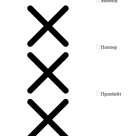
Минноу
Поппер
Пропбейт