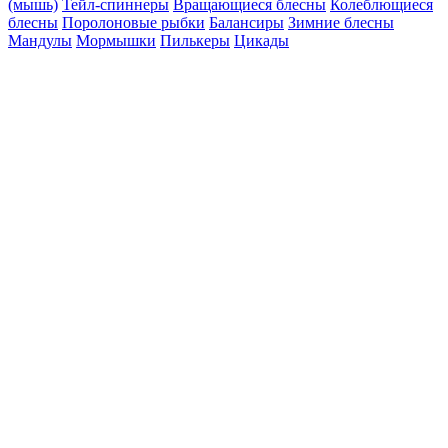
(мышь)
Тейл-спиннеры
Вращающиеся блесны
Колеблющиеся
блесны
Поролоновые рыбки
Балансиры
Зимние блесны
Мандулы
Мормышки
Пилькеры
Цикады