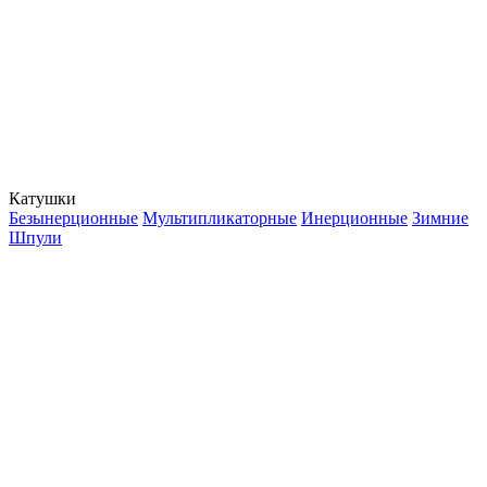
Катушки
Безынерционные
Мультипликаторные
Инерционные
Зимние
Шпули