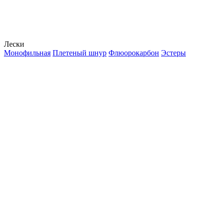
Лески
Монофильная
Плетеный шнур
Флюорокарбон
Эстеры