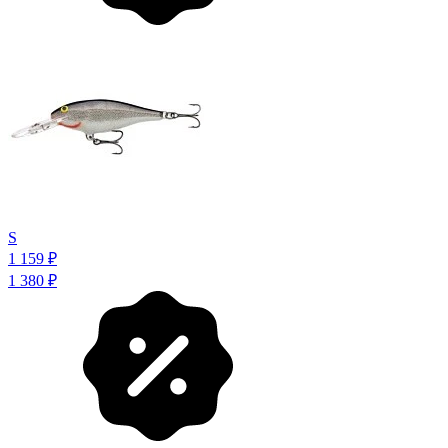
S
1 159
₽
1 380
₽