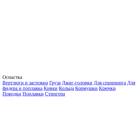
Оснастка
Вертлюги и застежки
Груза
Джиг-головки
Для спиннинга
Для
фидера и поплавка
Кивки
Кольца
Кормушки
Крючки
Поводки
Поплавки
Стингера