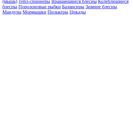
(мышь)
Тейл-спиннеры
Вращающиеся блесны
Колеблющиеся
блесны
Поролоновые рыбки
Балансиры
Зимние блесны
Мандулы
Мормышки
Пилькеры
Цикады