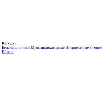
Катушки
Безынерционные
Мультипликаторные
Инерционные
Зимние
Шпули