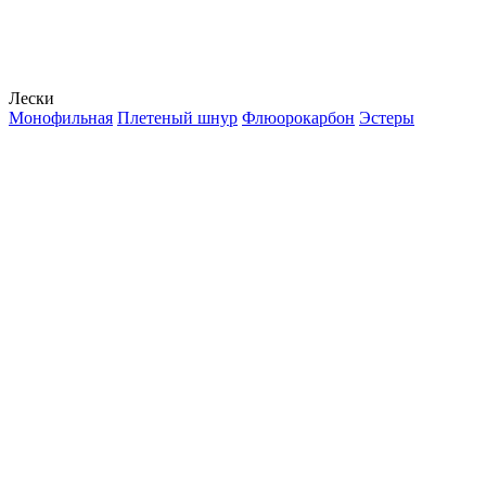
Лески
Монофильная
Плетеный шнур
Флюорокарбон
Эстеры