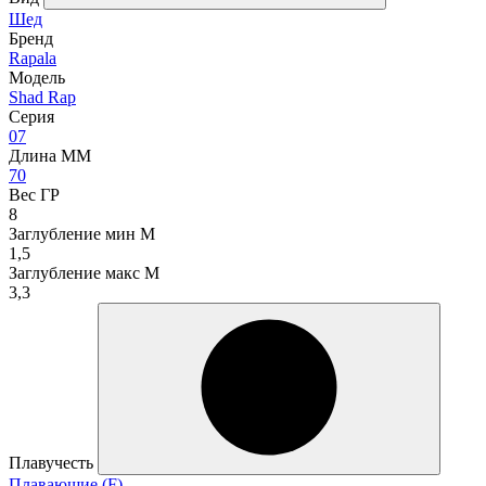
Шед
Бренд
Rapala
Модель
Shad Rap
Серия
07
Длина ММ
70
Вес ГР
8
Заглубление мин М
1,5
Заглубление макс М
3,3
Плавучесть
Плавающие (F)