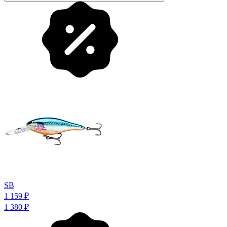
SB
1 159
₽
1 380
₽