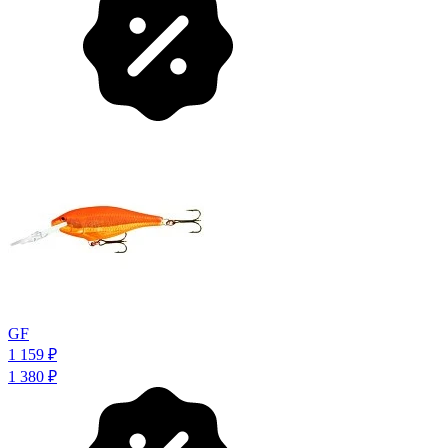
GF
1 159
₽
1 380
₽