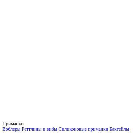
Приманки
Воблеры
Раттлины и вибы
Силиконовые приманки
Бактейлы