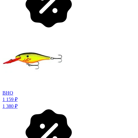
BHO
1 159
₽
1 380
₽