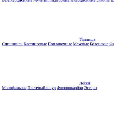
Безынерционные
Мультипликаторные
Инерционные
Зимние
Ш
Удилища
Спиннинги
Кастинговые
Поплавочные
Маховые
Болонские
Фи
Лески
Монофильная
Плетеный шнур
Флюорокарбон
Эстеры