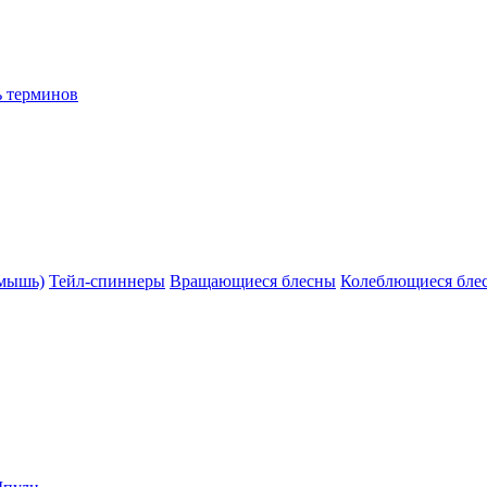
ь терминов
(мышь)
Тейл-спиннеры
Вращающиеся блесны
Колеблющиеся бле