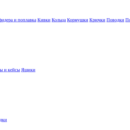
фидера и поплавка
Кивки
Кольца
Кормушки
Крючки
Поводки
П
ы и кейсы
Ящики
дки