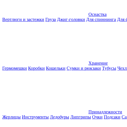
Оснастка
Вертлюги и застежки
Груза
Джиг-головки
Для спиннинга
Для 
Хранение
Гермомешки
Коробки
Кошельки
Сумки и рюкзаки
Тубусы
Чехл
Принадлежности
Жерлицы
Инструменты
Ледобуры
Липгрипы
Очки
Подсаки
Са