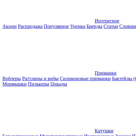
Интересное
Акции
Распродажа
Популярное
Уценка
Бренды
Статьи
Словар
Приманки
Воблеры
Раттлины и вибы
Силиконовые приманки
Бактейлы 
Мормышки
Пилькеры
Цикады
Катушки