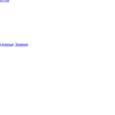
пули
дерные
Зимние