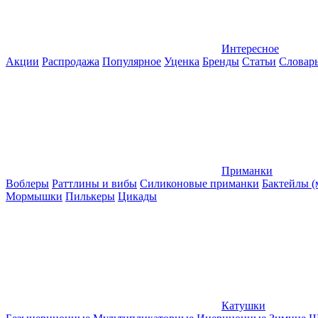
Интересное
Акции
Распродажа
Популярное
Уценка
Бренды
Статьи
Словар
Приманки
Воблеры
Раттлины и вибы
Силиконовые приманки
Бактейлы 
Мормышки
Пилькеры
Цикады
Катушки