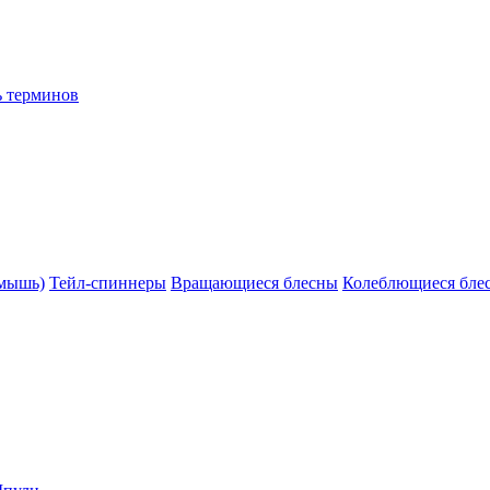
ь терминов
(мышь)
Тейл-спиннеры
Вращающиеся блесны
Колеблющиеся бле