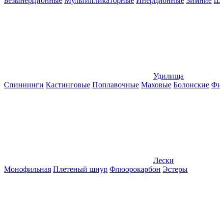
Безынерционные
Мультипликаторные
Инерционные
Зимние
Ш
Удилища
Спиннинги
Кастинговые
Поплавочные
Маховые
Болонские
Фи
Лески
Монофильная
Плетеный шнур
Флюорокарбон
Эстеры