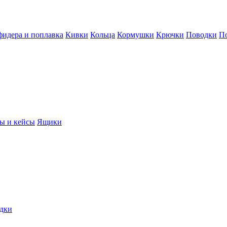
фидера и поплавка
Кивки
Кольца
Кормушки
Крючки
Поводки
П
ы и кейсы
Ящики
дки