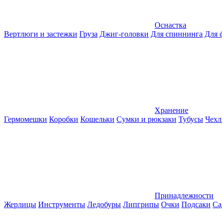
Оснастка
Вертлюги и застежки
Груза
Джиг-головки
Для спиннинга
Для 
Хранение
Гермомешки
Коробки
Кошельки
Сумки и рюкзаки
Тубусы
Чехл
Принадлежности
Жерлицы
Инструменты
Ледобуры
Липгрипы
Очки
Подсаки
Са