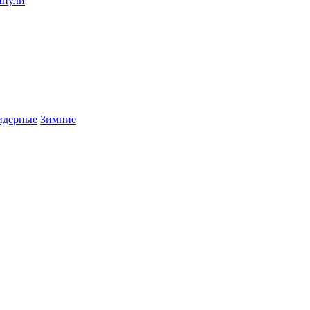
пули
дерные
Зимние