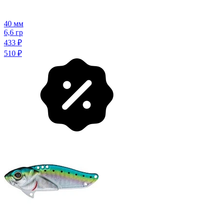
40 мм
6,6 гр
433
₽
510
₽