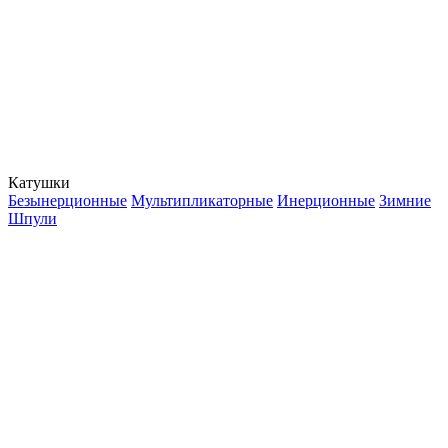
Катушки
Безынерционные
Мультипликаторные
Инерционные
Зимние
Шпули