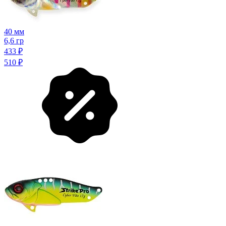
40 мм
6,6 гр
433
₽
510
₽