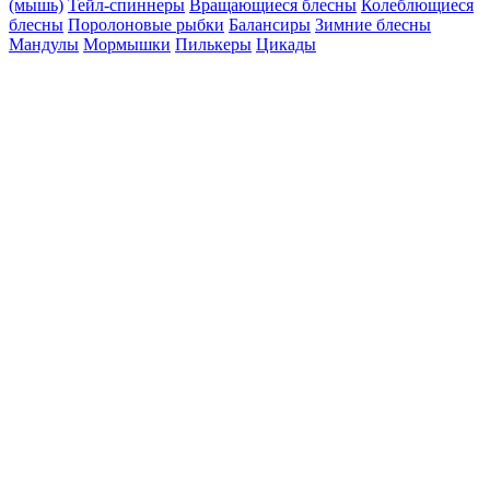
(мышь)
Тейл-спиннеры
Вращающиеся блесны
Колеблющиеся
блесны
Поролоновые рыбки
Балансиры
Зимние блесны
Мандулы
Мормышки
Пилькеры
Цикады