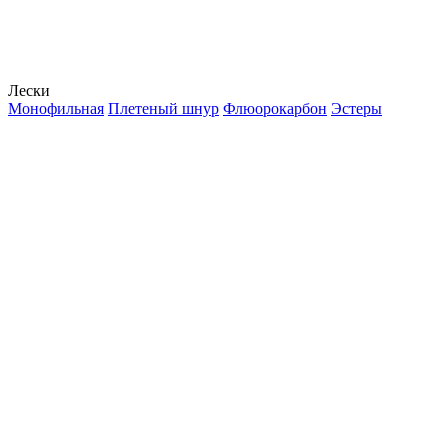
Лески
Монофильная
Плетеный шнур
Флюорокарбон
Эстеры