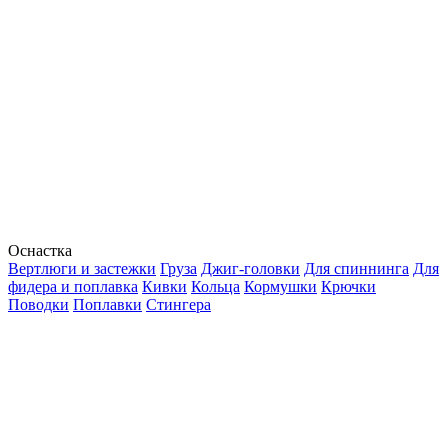
Оснастка
Вертлюги и застежки
Груза
Джиг-головки
Для спиннинга
Для
фидера и поплавка
Кивки
Кольца
Кормушки
Крючки
Поводки
Поплавки
Стингера