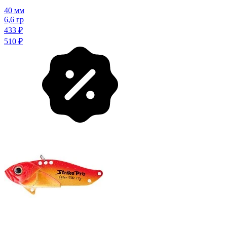
40 мм
6,6 гр
433
₽
510
₽