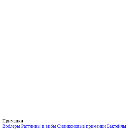
Приманки
Воблеры
Раттлины и вибы
Силиконовые приманки
Бактейлы