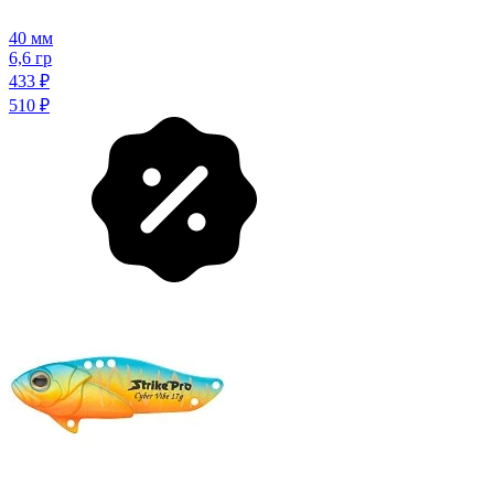
40 мм
6,6 гр
433
₽
510
₽