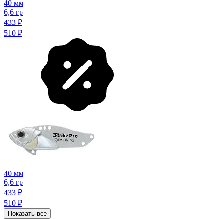
40 мм
6,6 гр
433
₽
510
₽
40 мм
6,6 гр
433
₽
510
₽
Показать все