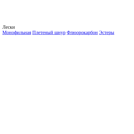
Лески
Монофильная
Плетеный шнур
Флюорокарбон
Эстеры