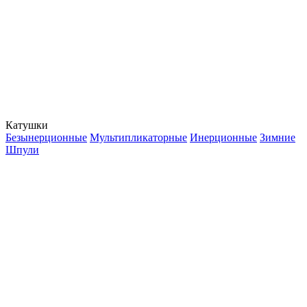
Катушки
Безынерционные
Мультипликаторные
Инерционные
Зимние
Шпули