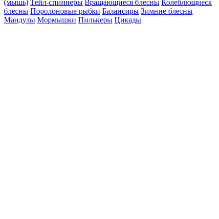
(мышь)
Тейл-спиннеры
Вращающиеся блесны
Колеблющиеся
блесны
Поролоновые рыбки
Балансиры
Зимние блесны
Мандулы
Мормышки
Пилькеры
Цикады