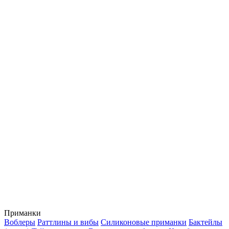
Приманки
Воблеры
Раттлины и вибы
Силиконовые приманки
Бактейлы