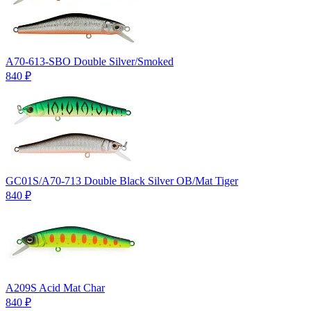
A70-613-SBO Double Silver/Smoked
840
₽
GC01S/A70-713 Double Black Silver OB/Mat Tiger
840
₽
A209S Acid Mat Char
840
₽