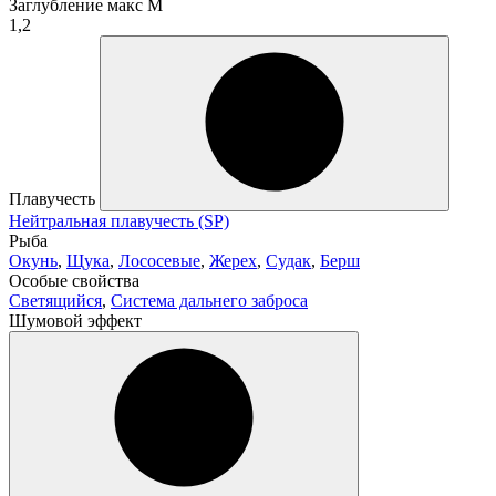
Заглубление макс М
1,2
Плавучесть
Нейтральная плавучесть (SP)
Рыба
Окунь
,
Щука
,
Лососевые
,
Жерех
,
Судак
,
Берш
Особые свойства
Светящийся
,
Система дальнего заброса
Шумовой эффект