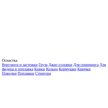
Оснастка
Вертлюги и застежки
Груза
Джиг-головки
Для спиннинга
Для
фидера и поплавка
Кивки
Кольца
Кормушки
Крючки
Поводки
Поплавки
Стингера