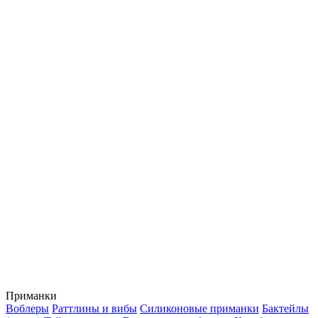
Приманки
Воблеры
Раттлины и вибы
Силиконовые приманки
Бактейлы