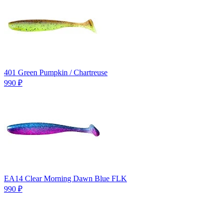
401 Green Pumpkin / Chartreuse
990
₽
EA14 Clear Morning Dawn Blue FLK
990
₽