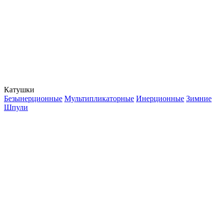
Катушки
Безынерционные
Мультипликаторные
Инерционные
Зимние
Шпули