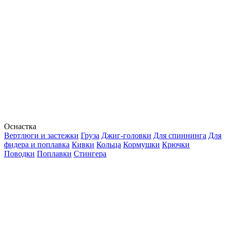
Оснастка
Вертлюги и застежки
Груза
Джиг-головки
Для спиннинга
Для
фидера и поплавка
Кивки
Кольца
Кормушки
Крючки
Поводки
Поплавки
Стингера