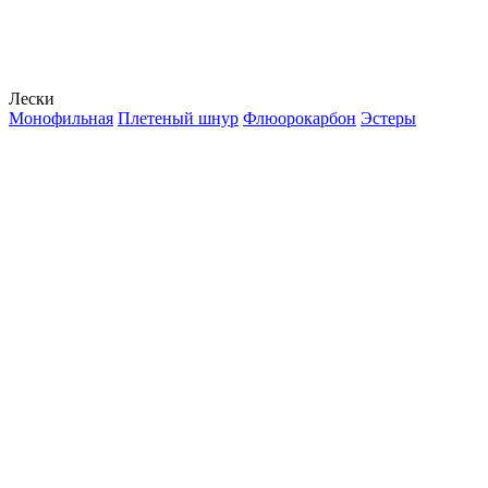
Лески
Монофильная
Плетеный шнур
Флюорокарбон
Эстеры