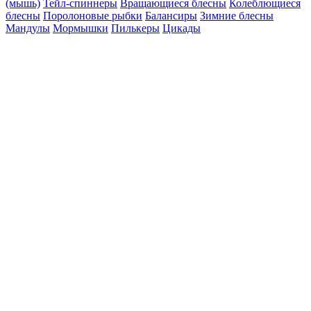
(мышь)
Тейл-спиннеры
Вращающиеся блесны
Колеблющиеся
блесны
Поролоновые рыбки
Балансиры
Зимние блесны
Мандулы
Мормышки
Пилькеры
Цикады