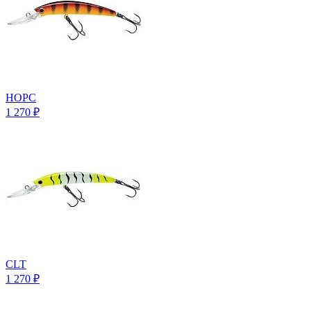
HOPC
1 270
₽
CLT
1 270
₽