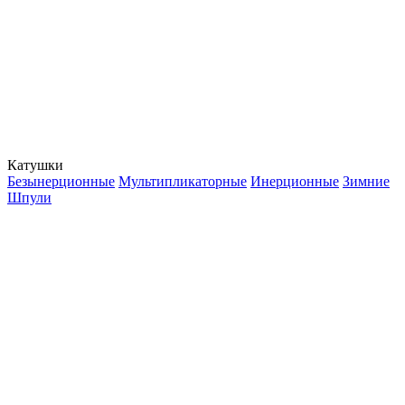
Катушки
Безынерционные
Мультипликаторные
Инерционные
Зимние
Шпули