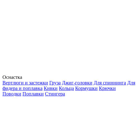
Оснастка
Вертлюги и застежки
Груза
Джиг-головки
Для спиннинга
Для
фидера и поплавка
Кивки
Кольца
Кормушки
Крючки
Поводки
Поплавки
Стингера