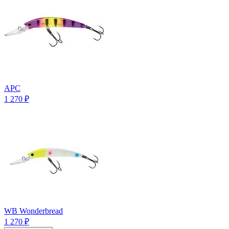
APC
1 270
₽
WB Wonderbread
1 270
₽