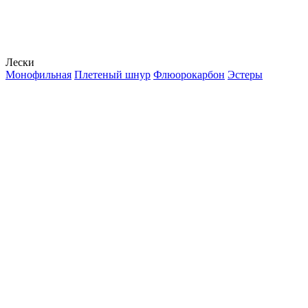
Лески
Монофильная
Плетеный шнур
Флюорокарбон
Эстеры