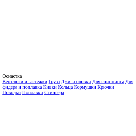
Оснастка
Вертлюги и застежки
Груза
Джиг-головки
Для спиннинга
Для
фидера и поплавка
Кивки
Кольца
Кормушки
Крючки
Поводки
Поплавки
Стингера