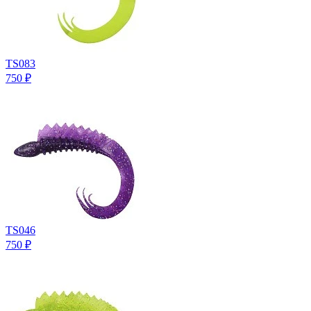
TS083
750
₽
TS046
750
₽