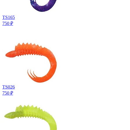
TS165
750
₽
TS026
750
₽