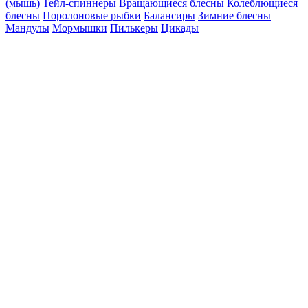
(мышь)
Тейл-спиннеры
Вращающиеся блесны
Колеблющиеся
блесны
Поролоновые рыбки
Балансиры
Зимние блесны
Мандулы
Мормышки
Пилькеры
Цикады