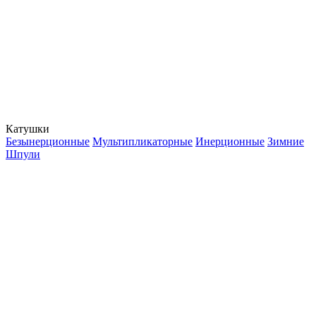
Катушки
Безынерционные
Мультипликаторные
Инерционные
Зимние
Шпули