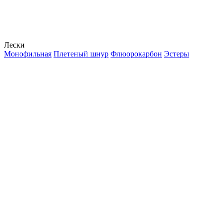
Лески
Монофильная
Плетеный шнур
Флюорокарбон
Эстеры