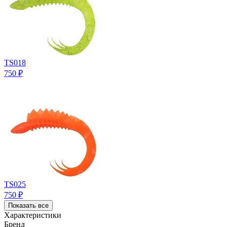
TS018
750
₽
TS025
750
₽
Показать все
Характеристики
Бренд