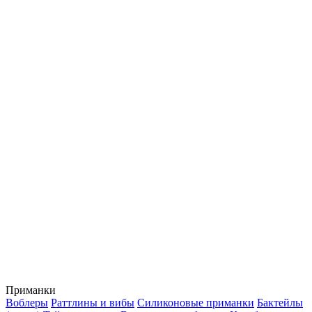
Приманки
Воблеры
Раттлины и вибы
Силиконовые приманки
Бактейлы