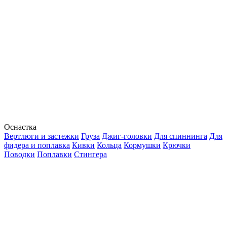
Оснастка
Вертлюги и застежки
Груза
Джиг-головки
Для спиннинга
Для
фидера и поплавка
Кивки
Кольца
Кормушки
Крючки
Поводки
Поплавки
Стингера