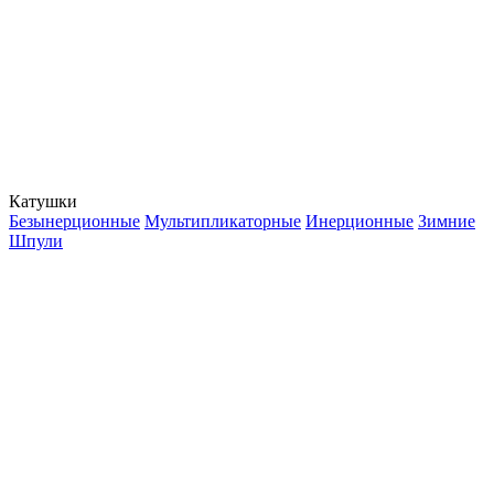
Катушки
Безынерционные
Мультипликаторные
Инерционные
Зимние
Шпули