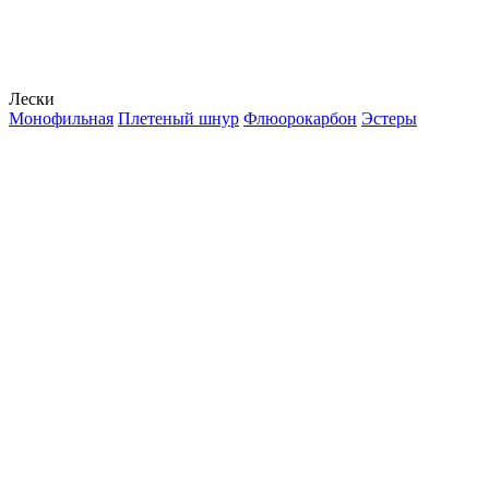
Лески
Монофильная
Плетеный шнур
Флюорокарбон
Эстеры