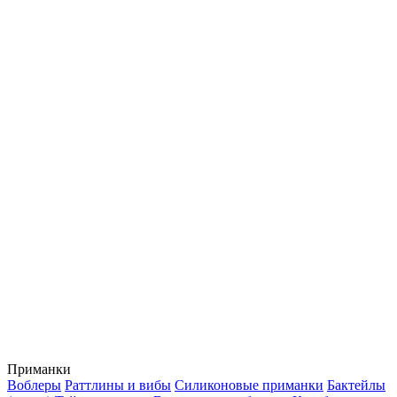
Приманки
Воблеры
Раттлины и вибы
Силиконовые приманки
Бактейлы