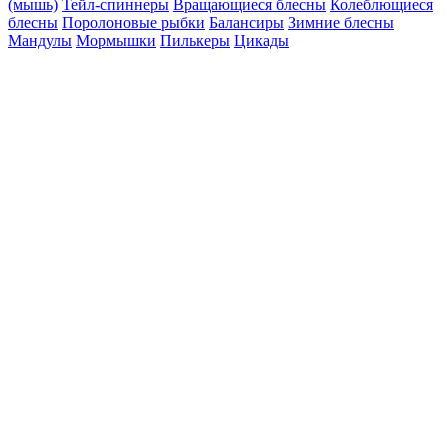
(мышь)
Тейл-спиннеры
Вращающиеся блесны
Колеблющиеся
блесны
Поролоновые рыбки
Балансиры
Зимние блесны
Мандулы
Мормышки
Пилькеры
Цикады