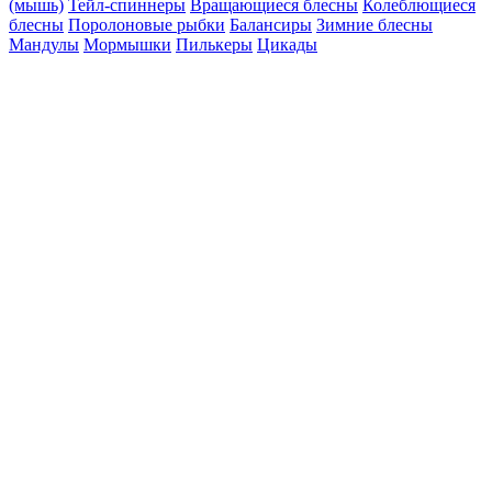
(мышь)
Тейл-спиннеры
Вращающиеся блесны
Колеблющиеся
блесны
Поролоновые рыбки
Балансиры
Зимние блесны
Мандулы
Мормышки
Пилькеры
Цикады