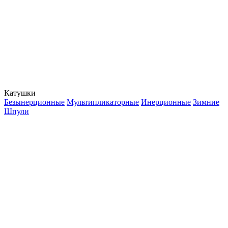
Катушки
Безынерционные
Мультипликаторные
Инерционные
Зимние
Шпули