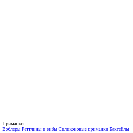
Приманки
Воблеры
Раттлины и вибы
Силиконовые приманки
Бактейлы