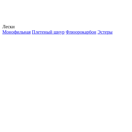
Лески
Монофильная
Плетеный шнур
Флюорокарбон
Эстеры