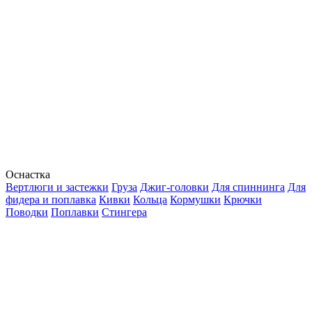
Оснастка
Вертлюги и застежки
Груза
Джиг-головки
Для спиннинга
Для
фидера и поплавка
Кивки
Кольца
Кормушки
Крючки
Поводки
Поплавки
Стингера