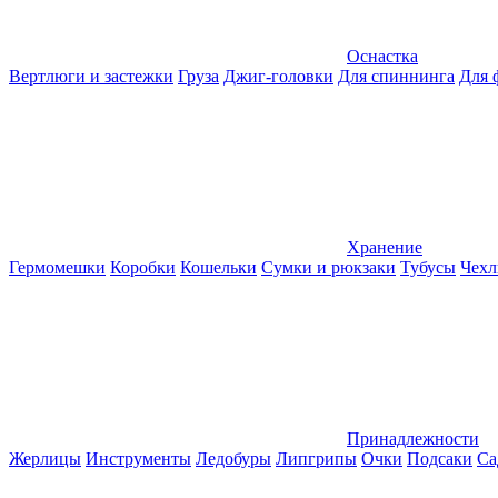
Оснастка
Вертлюги и застежки
Груза
Джиг-головки
Для спиннинга
Для 
Хранение
Гермомешки
Коробки
Кошельки
Сумки и рюкзаки
Тубусы
Чехл
Принадлежности
Жерлицы
Инструменты
Ледобуры
Липгрипы
Очки
Подсаки
Са