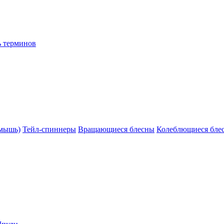
ь терминов
(мышь)
Тейл-спиннеры
Вращающиеся блесны
Колеблющиеся бле