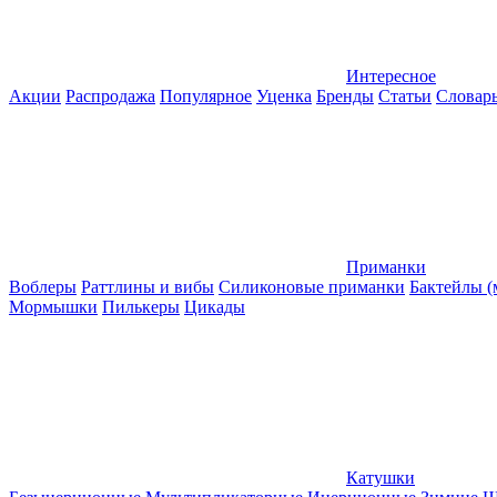
Интересное
Акции
Распродажа
Популярное
Уценка
Бренды
Статьи
Словар
Приманки
Воблеры
Раттлины и вибы
Силиконовые приманки
Бактейлы 
Мормышки
Пилькеры
Цикады
Катушки