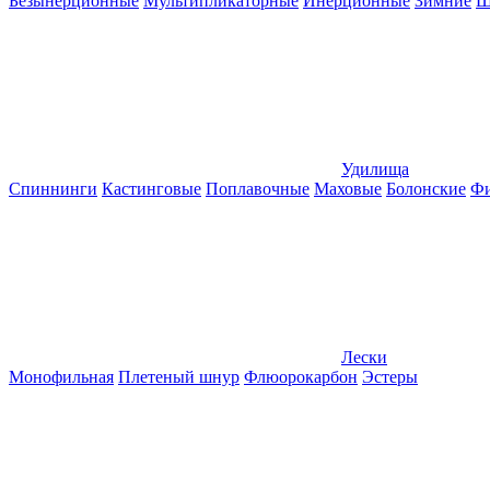
Безынерционные
Мультипликаторные
Инерционные
Зимние
Ш
Удилища
Спиннинги
Кастинговые
Поплавочные
Маховые
Болонские
Фи
Лески
Монофильная
Плетеный шнур
Флюорокарбон
Эстеры