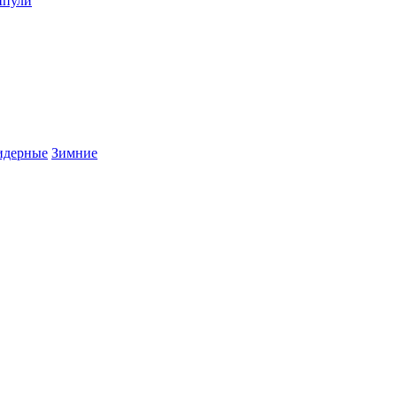
пули
дерные
Зимние