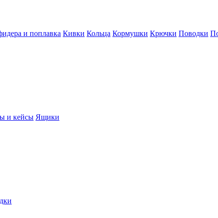
фидера и поплавка
Кивки
Кольца
Кормушки
Крючки
Поводки
П
ы и кейсы
Ящики
дки