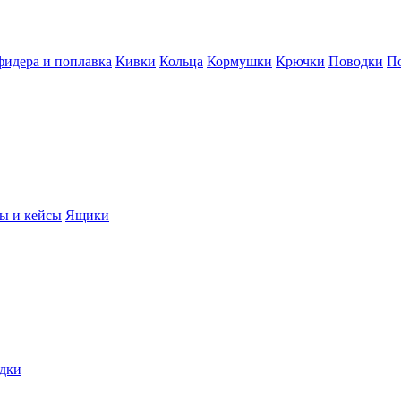
фидера и поплавка
Кивки
Кольца
Кормушки
Крючки
Поводки
П
ы и кейсы
Ящики
дки