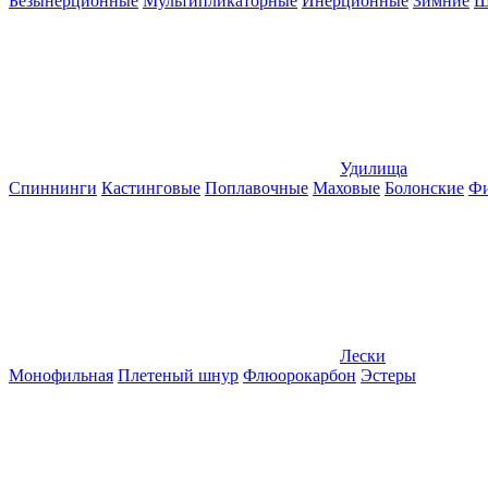
Безынерционные
Мультипликаторные
Инерционные
Зимние
Ш
Удилища
Спиннинги
Кастинговые
Поплавочные
Маховые
Болонские
Фи
Лески
Монофильная
Плетеный шнур
Флюорокарбон
Эстеры