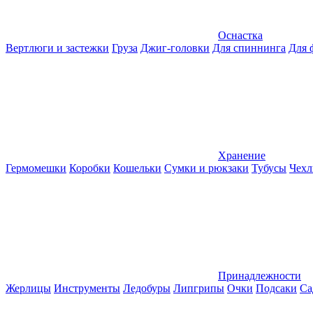
Оснастка
Вертлюги и застежки
Груза
Джиг-головки
Для спиннинга
Для 
Хранение
Гермомешки
Коробки
Кошельки
Сумки и рюкзаки
Тубусы
Чехл
Принадлежности
Жерлицы
Инструменты
Ледобуры
Липгрипы
Очки
Подсаки
Са