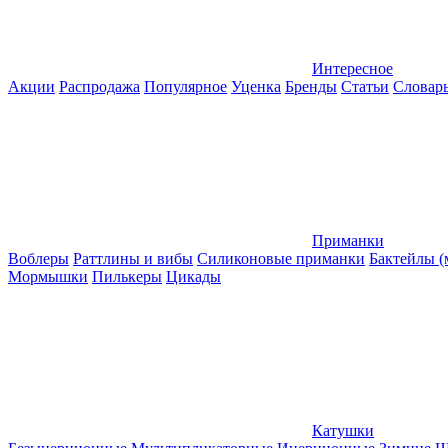
Интересное
Акции
Распродажа
Популярное
Уценка
Бренды
Статьи
Словар
Приманки
Воблеры
Раттлины и вибы
Силиконовые приманки
Бактейлы 
Мормышки
Пилькеры
Цикады
Катушки