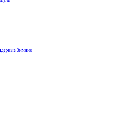
пули
дерные
Зимние