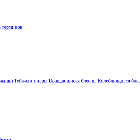
ь терминов
(мышь)
Тейл-спиннеры
Вращающиеся блесны
Колеблющиеся бле