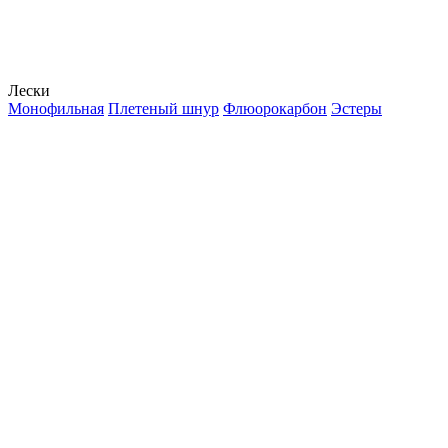
Лески
Монофильная
Плетеный шнур
Флюорокарбон
Эстеры