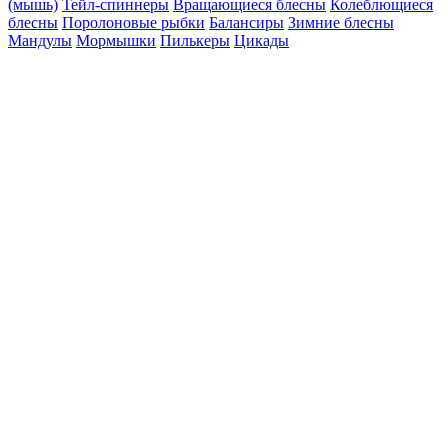
(мышь)
Тейл-спиннеры
Вращающиеся блесны
Колеблющиеся
блесны
Поролоновые рыбки
Балансиры
Зимние блесны
Мандулы
Мормышки
Пилькеры
Цикады