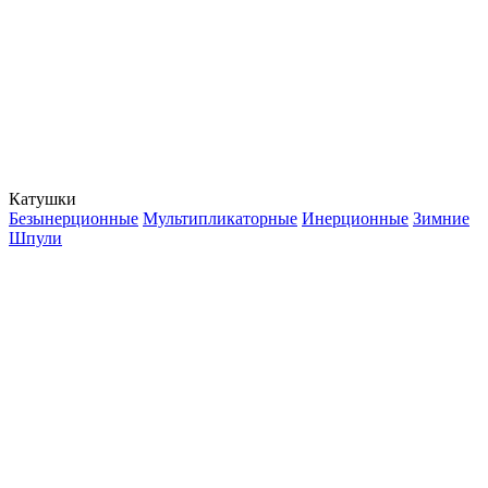
Катушки
Безынерционные
Мультипликаторные
Инерционные
Зимние
Шпули