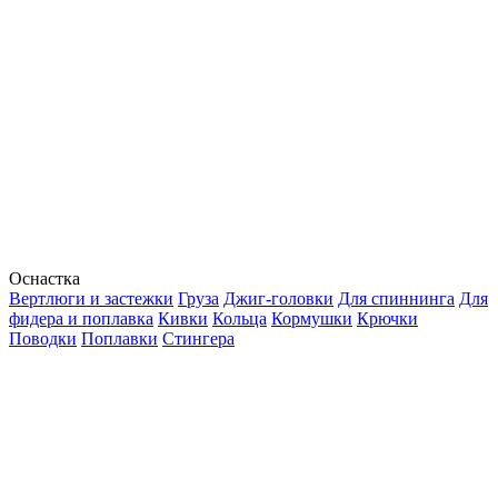
Оснастка
Вертлюги и застежки
Груза
Джиг-головки
Для спиннинга
Для
фидера и поплавка
Кивки
Кольца
Кормушки
Крючки
Поводки
Поплавки
Стингера