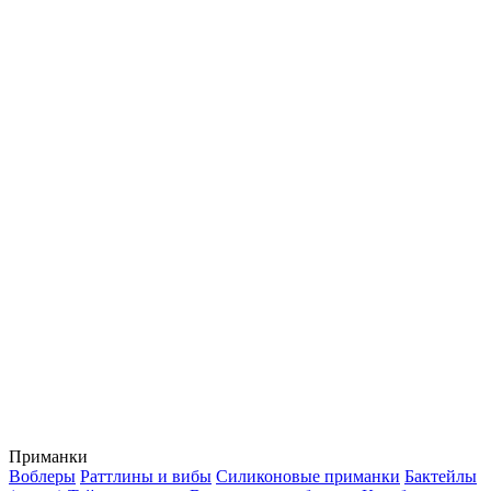
Приманки
Воблеры
Раттлины и вибы
Силиконовые приманки
Бактейлы