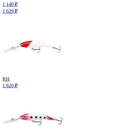
1 140
₽
1 629
₽
RH
1 620
₽