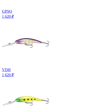
GPSQ
1 620
₽
VDH
1 620
₽