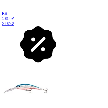
RH
1 814
₽
2 160
₽