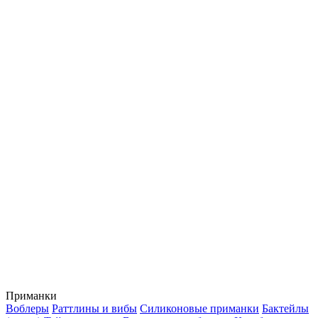
Приманки
Воблеры
Раттлины и вибы
Силиконовые приманки
Бактейлы