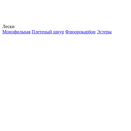
Лески
Монофильная
Плетеный шнур
Флюорокарбон
Эстеры