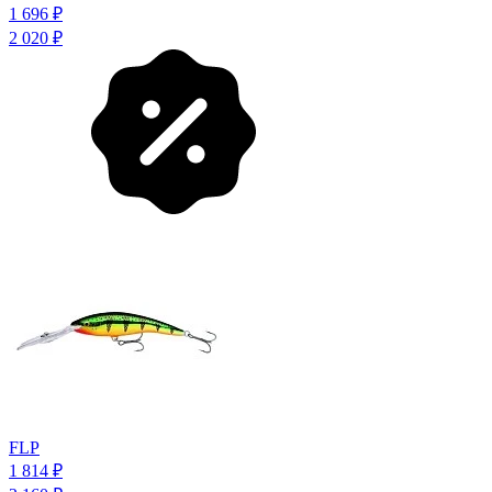
1 696
₽
2 020
₽
FLP
1 814
₽