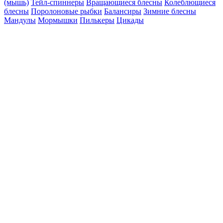
(мышь)
Тейл-спиннеры
Вращающиеся блесны
Колеблющиеся
блесны
Поролоновые рыбки
Балансиры
Зимние блесны
Мандулы
Мормышки
Пилькеры
Цикады