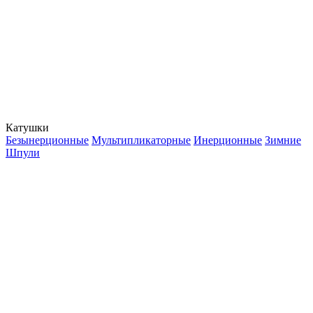
Катушки
Безынерционные
Мультипликаторные
Инерционные
Зимние
Шпули