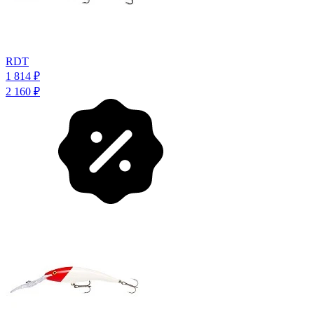
RDT
1 814
₽
2 160
₽