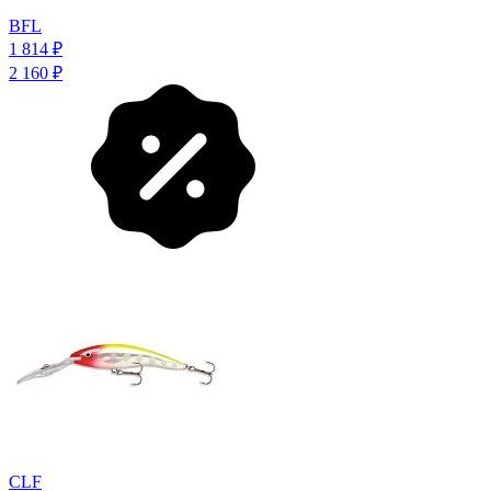
BFL
1 814
₽
2 160
₽
CLF