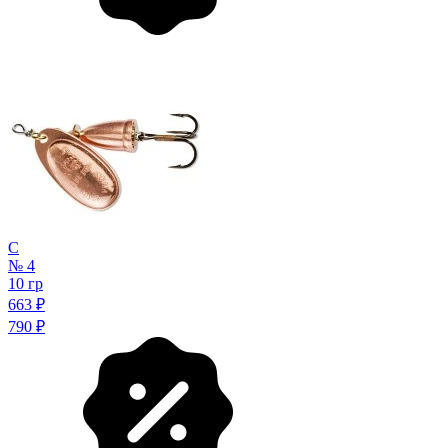
C
№ 4
10 гр
663
₽
790
₽