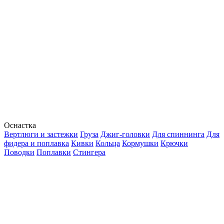
Оснастка
Вертлюги и застежки
Груза
Джиг-головки
Для спиннинга
Для
фидера и поплавка
Кивки
Кольца
Кормушки
Крючки
Поводки
Поплавки
Стингера