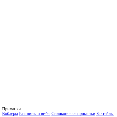
Приманки
Воблеры
Раттлины и вибы
Силиконовые приманки
Бактейлы