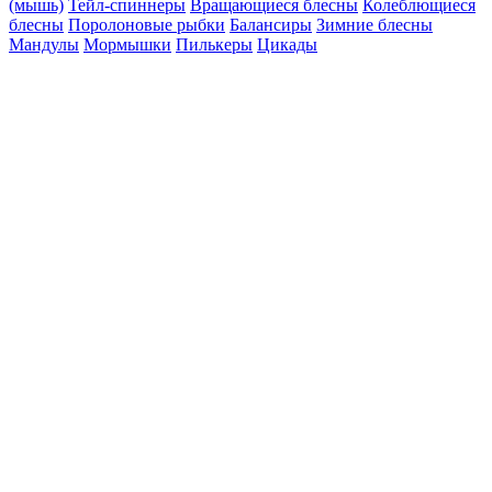
(мышь)
Тейл-спиннеры
Вращающиеся блесны
Колеблющиеся
блесны
Поролоновые рыбки
Балансиры
Зимние блесны
Мандулы
Мормышки
Пилькеры
Цикады