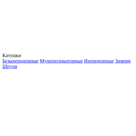
Катушки
Безынерционные
Мультипликаторные
Инерционные
Зимние
Шпули