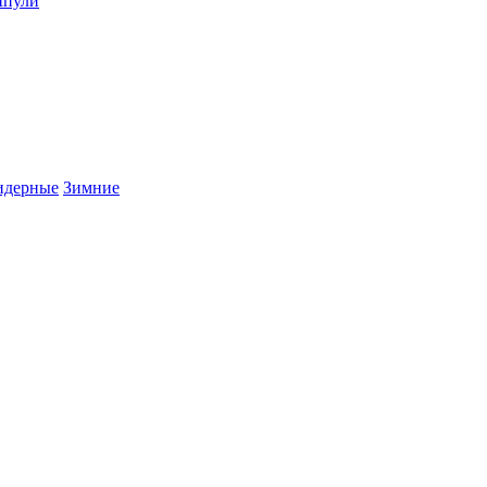
пули
дерные
Зимние