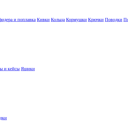
фидера и поплавка
Кивки
Кольца
Кормушки
Крючки
Поводки
П
ы и кейсы
Ящики
дки