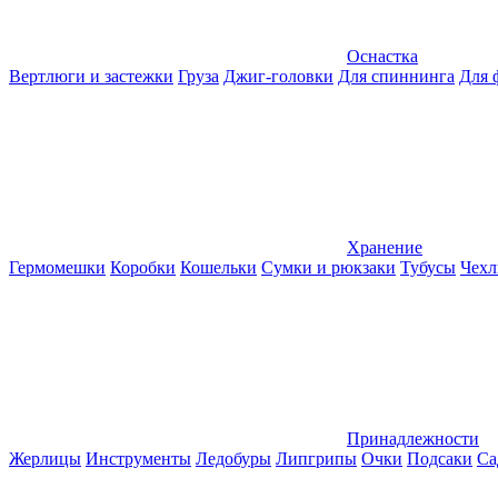
Оснастка
Вертлюги и застежки
Груза
Джиг-головки
Для спиннинга
Для 
Хранение
Гермомешки
Коробки
Кошельки
Сумки и рюкзаки
Тубусы
Чехл
Принадлежности
Жерлицы
Инструменты
Ледобуры
Липгрипы
Очки
Подсаки
Са