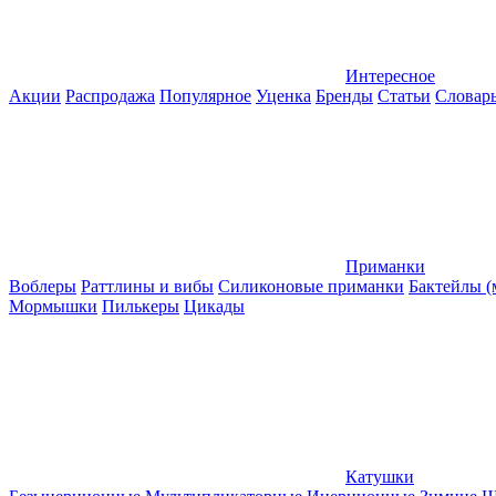
Интересное
Акции
Распродажа
Популярное
Уценка
Бренды
Статьи
Словар
Приманки
Воблеры
Раттлины и вибы
Силиконовые приманки
Бактейлы 
Мормышки
Пилькеры
Цикады
Катушки