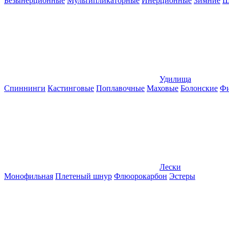
Безынерционные
Мультипликаторные
Инерционные
Зимние
Ш
Удилища
Спиннинги
Кастинговые
Поплавочные
Маховые
Болонские
Фи
Лески
Монофильная
Плетеный шнур
Флюорокарбон
Эстеры