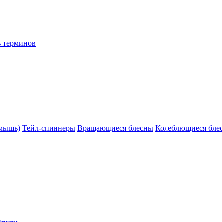
ь терминов
(мышь)
Тейл-спиннеры
Вращающиеся блесны
Колеблющиеся бле