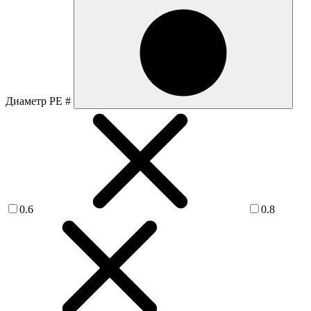
Диаметр PE #
0.6
0.8