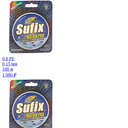
0,8 PE
0,15 мм
100 м
1 980
₽