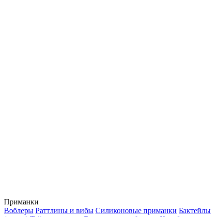
Приманки
Воблеры
Раттлины и вибы
Силиконовые приманки
Бактейлы