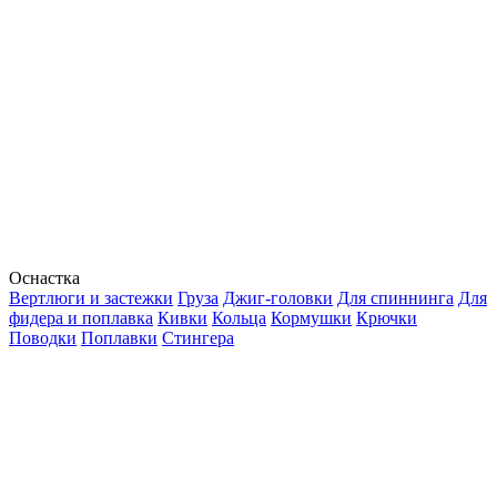
Оснастка
Вертлюги и застежки
Груза
Джиг-головки
Для спиннинга
Для
фидера и поплавка
Кивки
Кольца
Кормушки
Крючки
Поводки
Поплавки
Стингера