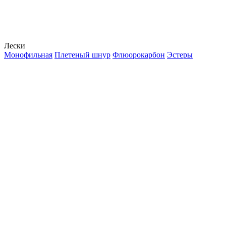
Лески
Монофильная
Плетеный шнур
Флюорокарбон
Эстеры