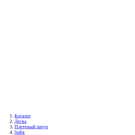
Каталог
Леска
Плетеный шнур
Sufix