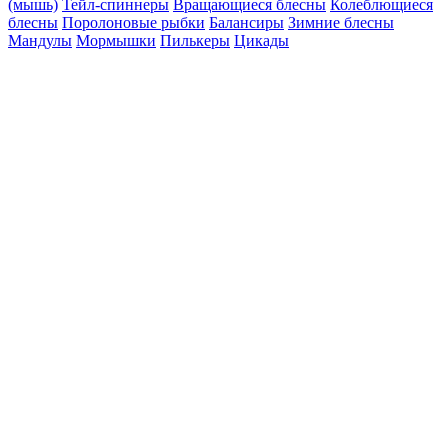
(мышь)
Тейл-спиннеры
Вращающиеся блесны
Колеблющиеся
блесны
Поролоновые рыбки
Балансиры
Зимние блесны
Мандулы
Мормышки
Пилькеры
Цикады