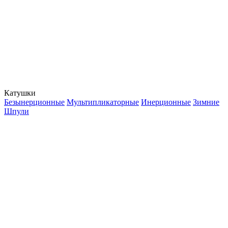
Катушки
Безынерционные
Мультипликаторные
Инерционные
Зимние
Шпули