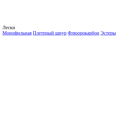
Лески
Монофильная
Плетеный шнур
Флюорокарбон
Эстеры