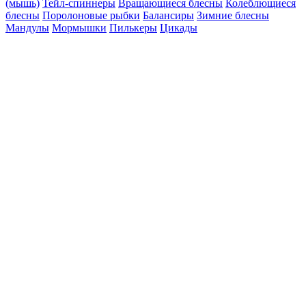
(мышь)
Тейл-спиннеры
Вращающиеся блесны
Колеблющиеся
блесны
Поролоновые рыбки
Балансиры
Зимние блесны
Мандулы
Мормышки
Пилькеры
Цикады