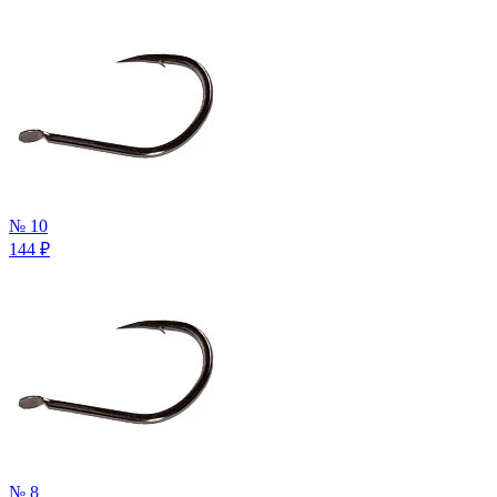
№ 10
144
₽
№ 8