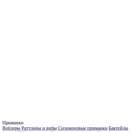
Приманки
Воблеры
Раттлины и вибы
Силиконовые приманки
Бактейлы