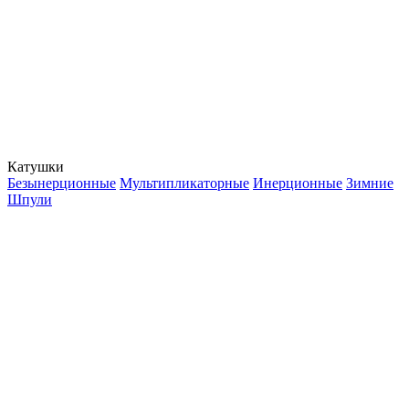
Катушки
Безынерционные
Мультипликаторные
Инерционные
Зимние
Шпули