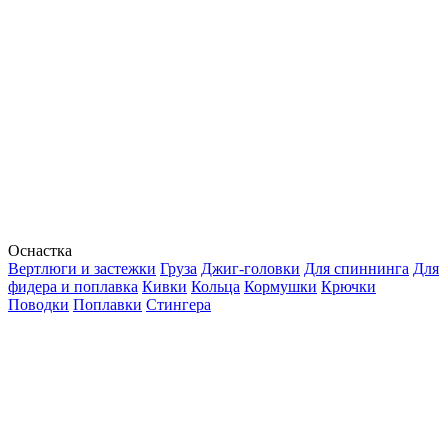
Оснастка
Вертлюги и застежки
Груза
Джиг-головки
Для спиннинга
Для
фидера и поплавка
Кивки
Кольца
Кормушки
Крючки
Поводки
Поплавки
Стингера