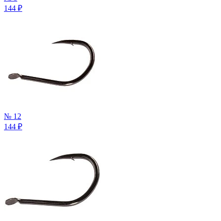
144
₽
№ 12
144
₽