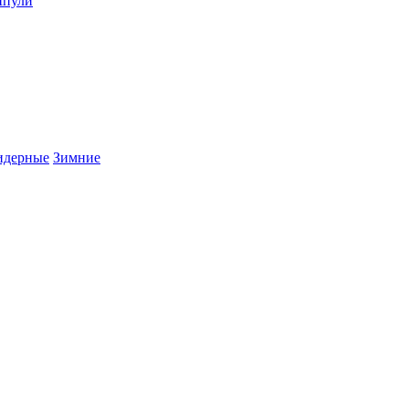
пули
дерные
Зимние