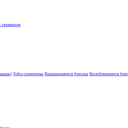
ь терминов
(мышь)
Тейл-спиннеры
Вращающиеся блесны
Колеблющиеся бле