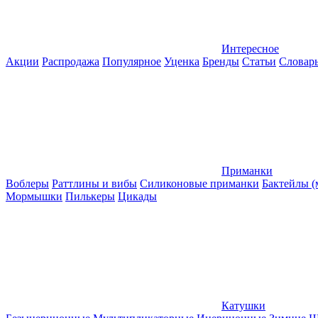
Интересное
Акции
Распродажа
Популярное
Уценка
Бренды
Статьи
Словар
Приманки
Воблеры
Раттлины и вибы
Силиконовые приманки
Бактейлы 
Мормышки
Пилькеры
Цикады
Катушки