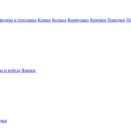
фидера и поплавка
Кивки
Кольца
Кормушки
Крючки
Поводки
П
ы и кейсы
Ящики
дки