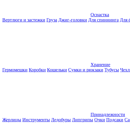
Оснастка
Вертлюги и застежки
Груза
Джиг-головки
Для спиннинга
Для 
Хранение
Гермомешки
Коробки
Кошельки
Сумки и рюкзаки
Тубусы
Чехл
Принадлежности
Жерлицы
Инструменты
Ледобуры
Липгрипы
Очки
Подсаки
Са