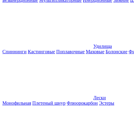
Безынерционные
Мультипликаторные
Инерционные
Зимние
Ш
Удилища
Спиннинги
Кастинговые
Поплавочные
Маховые
Болонские
Фи
Лески
Монофильная
Плетеный шнур
Флюорокарбон
Эстеры