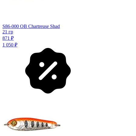
S86-000 OB Chartreuse Shad
21 гр
871
₽
1 050
₽