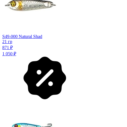
S49-000 Natural Shad
21 гр
871
₽
1 050
₽