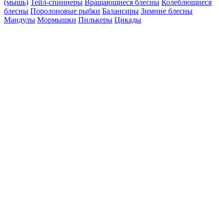
(мышь)
Тейл-спиннеры
Вращающиеся блесны
Колеблющиеся
блесны
Поролоновые рыбки
Балансиры
Зимние блесны
Мандулы
Мормышки
Пилькеры
Цикады