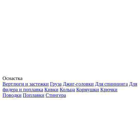
Оснастка
Вертлюги и застежки
Груза
Джиг-головки
Для спиннинга
Для
фидера и поплавка
Кивки
Кольца
Кормушки
Крючки
Поводки
Поплавки
Стингера