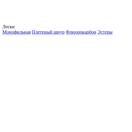
Лески
Монофильная
Плетеный шнур
Флюорокарбон
Эстеры