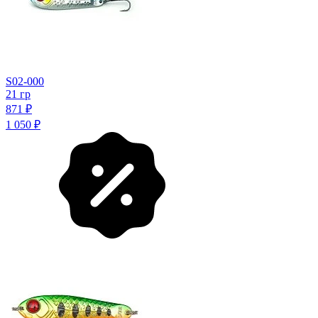
S02-000
21 гр
871
₽
1 050
₽