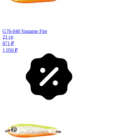
G76-040 Yamame Fire
21 гр
871
₽
1 050
₽