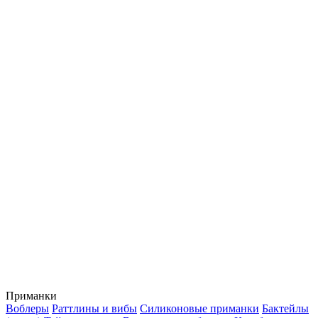
Приманки
Воблеры
Раттлины и вибы
Силиконовые приманки
Бактейлы