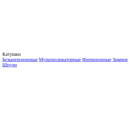
Катушки
Безынерционные
Мультипликаторные
Инерционные
Зимние
Шпули