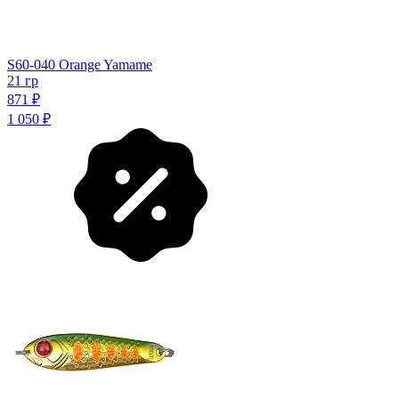
S60-040 Orange Yamame
21 гр
871
₽
1 050
₽