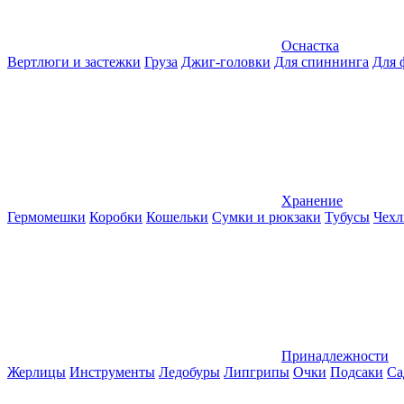
Оснастка
Вертлюги и застежки
Груза
Джиг-головки
Для спиннинга
Для 
Хранение
Гермомешки
Коробки
Кошельки
Сумки и рюкзаки
Тубусы
Чехл
Принадлежности
Жерлицы
Инструменты
Ледобуры
Липгрипы
Очки
Подсаки
Са