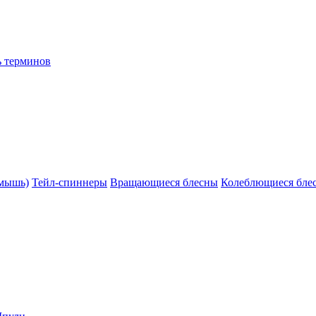
ь терминов
(мышь)
Тейл-спиннеры
Вращающиеся блесны
Колеблющиеся бле