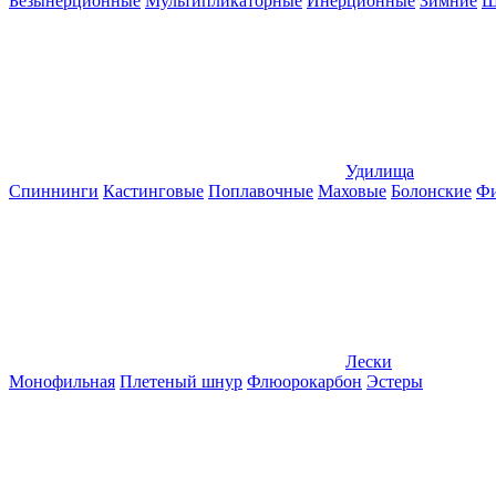
Безынерционные
Мультипликаторные
Инерционные
Зимние
Ш
Удилища
Спиннинги
Кастинговые
Поплавочные
Маховые
Болонские
Фи
Лески
Монофильная
Плетеный шнур
Флюорокарбон
Эстеры