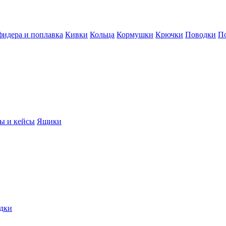
фидера и поплавка
Кивки
Кольца
Кормушки
Крючки
Поводки
П
ы и кейсы
Ящики
дки