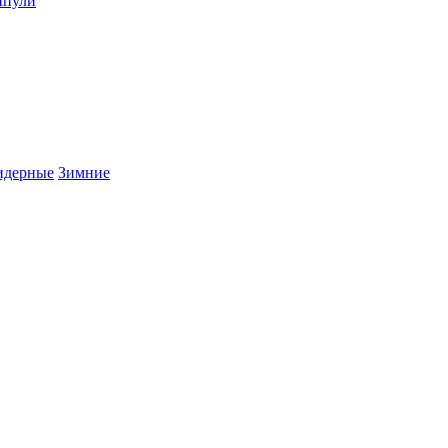
пули
дерные
Зимние