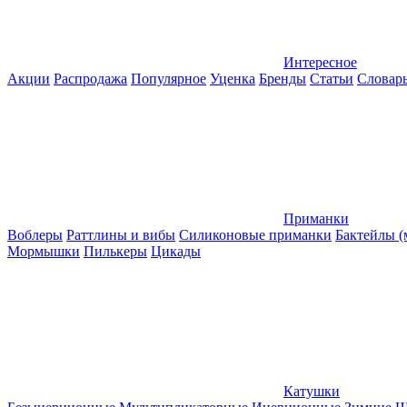
Интересное
Акции
Распродажа
Популярное
Уценка
Бренды
Статьи
Словар
Приманки
Воблеры
Раттлины и вибы
Силиконовые приманки
Бактейлы 
Мормышки
Пилькеры
Цикады
Катушки