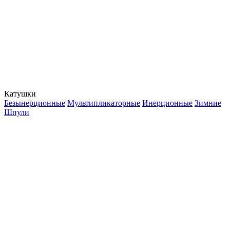
Катушки
Безынерционные
Мультипликаторные
Инерционные
Зимние
Шпули