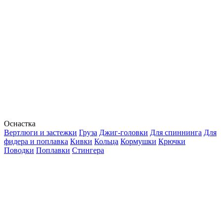
Оснастка
Вертлюги и застежки
Груза
Джиг-головки
Для спиннинга
Для
фидера и поплавка
Кивки
Кольца
Кормушки
Крючки
Поводки
Поплавки
Стингера