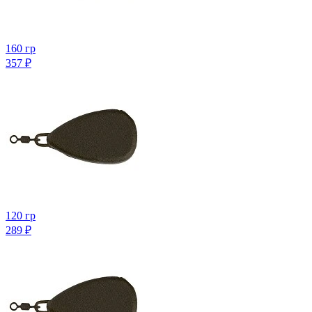
160 гр
357
₽
120 гр
289
₽