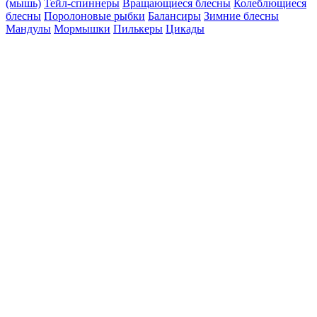
(мышь)
Тейл-спиннеры
Вращающиеся блесны
Колеблющиеся
блесны
Поролоновые рыбки
Балансиры
Зимние блесны
Мандулы
Мормышки
Пилькеры
Цикады