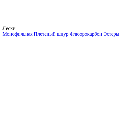
Лески
Монофильная
Плетеный шнур
Флюорокарбон
Эстеры