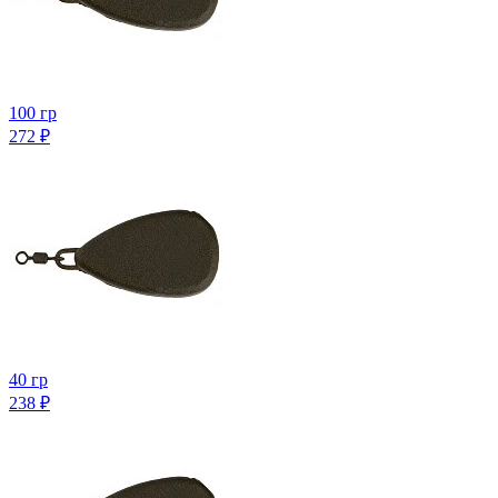
100 гр
272
₽
40 гр
238
₽