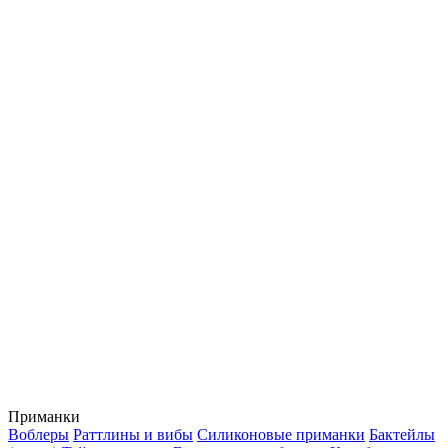
Приманки
Воблеры
Раттлины и вибы
Силиконовые приманки
Бактейлы