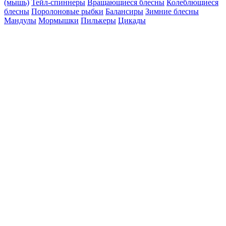
(мышь)
Тейл-спиннеры
Вращающиеся блесны
Колеблющиеся
блесны
Поролоновые рыбки
Балансиры
Зимние блесны
Мандулы
Мормышки
Пилькеры
Цикады