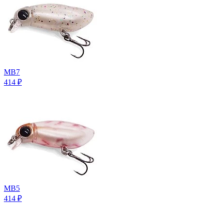
MB7
414
₽
MB5
414
₽