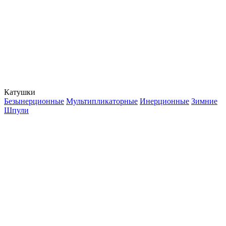
Катушки
Безынерционные
Мультипликаторные
Инерционные
Зимние
Шпули