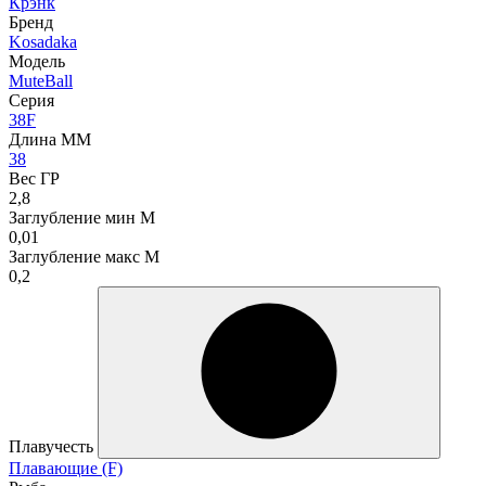
Крэнк
Бренд
Kosadaka
Модель
MuteBall
Серия
38F
Длина ММ
38
Вес ГР
2,8
Заглубление мин М
0,01
Заглубление макс М
0,2
Плавучесть
Плавающие (F)