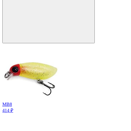
MB8
414
₽