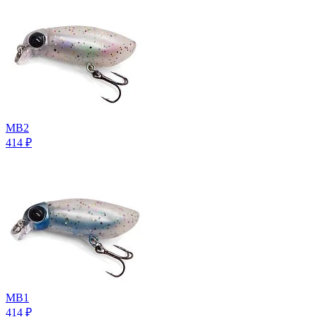
MB2
414
₽
MB1
414
₽