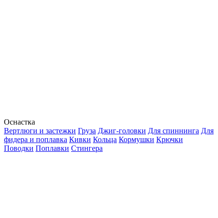
Оснастка
Вертлюги и застежки
Груза
Джиг-головки
Для спиннинга
Для
фидера и поплавка
Кивки
Кольца
Кормушки
Крючки
Поводки
Поплавки
Стингера