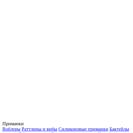
Приманки
Воблеры
Раттлины и вибы
Силиконовые приманки
Бактейлы