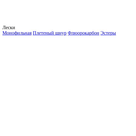
Лески
Монофильная
Плетеный шнур
Флюорокарбон
Эстеры