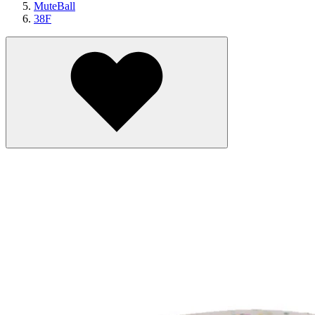
MuteBall
38F