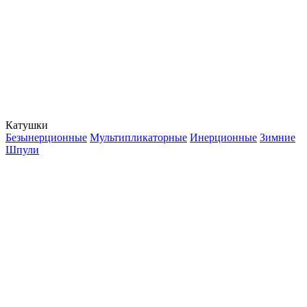
Катушки
Безынерционные
Мультипликаторные
Инерционные
Зимние
Шпули