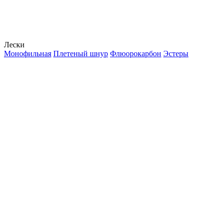
Лески
Монофильная
Плетеный шнур
Флюорокарбон
Эстеры