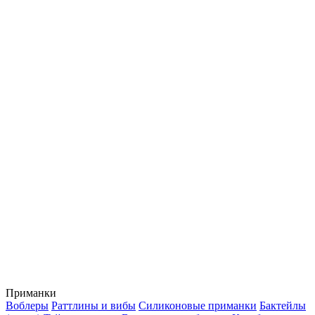
Приманки
Воблеры
Раттлины и вибы
Силиконовые приманки
Бактейлы