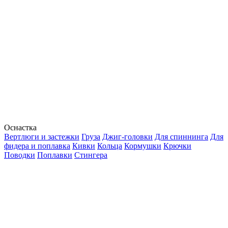
Оснастка
Вертлюги и застежки
Груза
Джиг-головки
Для спиннинга
Для
фидера и поплавка
Кивки
Кольца
Кормушки
Крючки
Поводки
Поплавки
Стингера