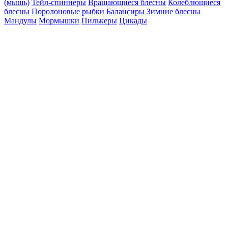
(мышь)
Тейл-спиннеры
Вращающиеся блесны
Колеблющиеся
блесны
Поролоновые рыбки
Балансиры
Зимние блесны
Мандулы
Мормышки
Пилькеры
Цикады