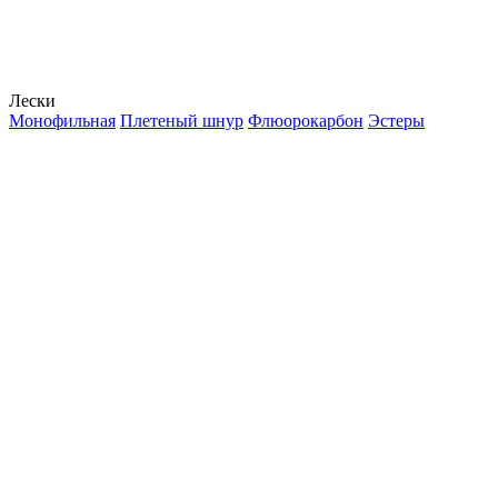
Лески
Монофильная
Плетеный шнур
Флюорокарбон
Эстеры