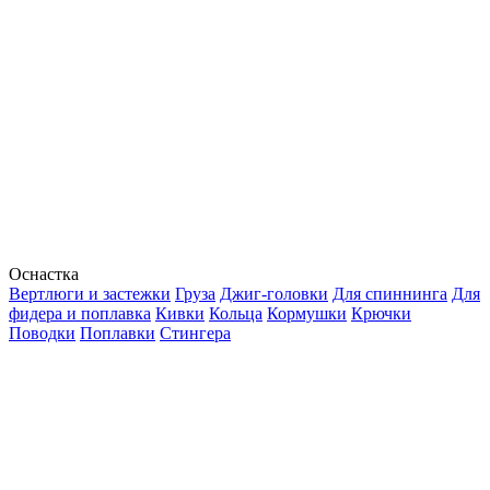
Оснастка
Вертлюги и застежки
Груза
Джиг-головки
Для спиннинга
Для
фидера и поплавка
Кивки
Кольца
Кормушки
Крючки
Поводки
Поплавки
Стингера