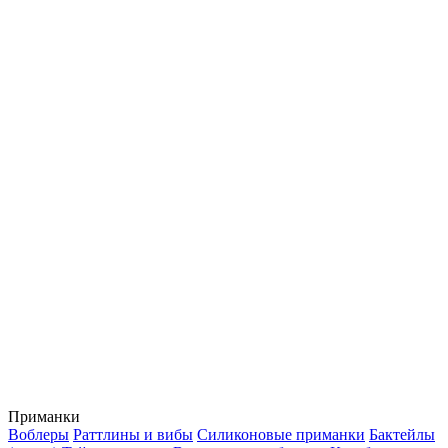
Приманки
Воблеры
Раттлины и вибы
Силиконовые приманки
Бактейлы