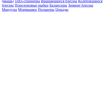
(мышь)
Тейл-спиннеры
Вращающиеся блесны
Колеблющиеся
блесны
Поролоновые рыбки
Балансиры
Зимние блесны
Мандулы
Мормышки
Пилькеры
Цикады