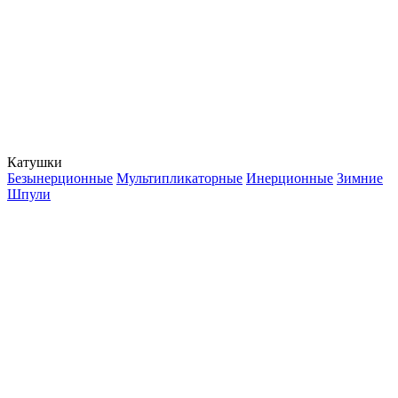
Катушки
Безынерционные
Мультипликаторные
Инерционные
Зимние
Шпули