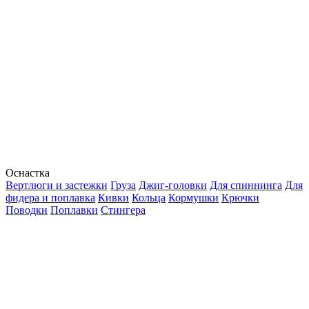
Оснастка
Вертлюги и застежки
Груза
Джиг-головки
Для спиннинга
Для
фидера и поплавка
Кивки
Кольца
Кормушки
Крючки
Поводки
Поплавки
Стингера