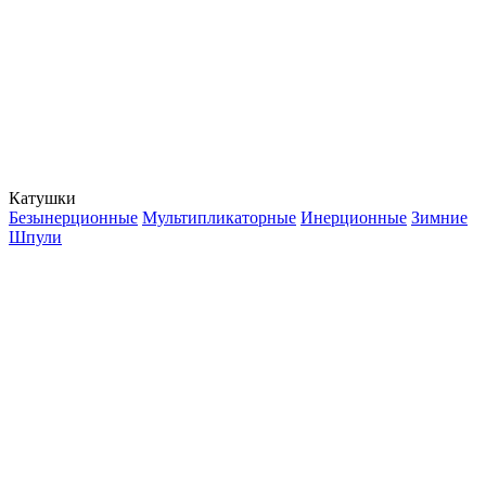
Катушки
Безынерционные
Мультипликаторные
Инерционные
Зимние
Шпули