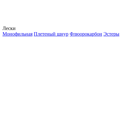
Лески
Монофильная
Плетеный шнур
Флюорокарбон
Эстеры