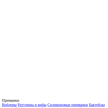
Приманки
Воблеры
Раттлины и вибы
Силиконовые приманки
Бактейлы