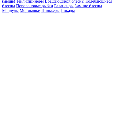
(мышь)
Тейл-спиннеры
Вращающиеся блесны
Колеблющиеся
блесны
Поролоновые рыбки
Балансиры
Зимние блесны
Мандулы
Мормышки
Пилькеры
Цикады