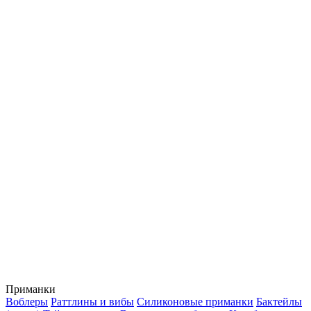
Приманки
Воблеры
Раттлины и вибы
Силиконовые приманки
Бактейлы