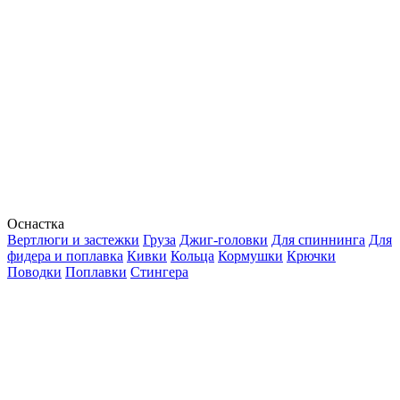
Оснастка
Вертлюги и застежки
Груза
Джиг-головки
Для спиннинга
Для
фидера и поплавка
Кивки
Кольца
Кормушки
Крючки
Поводки
Поплавки
Стингера