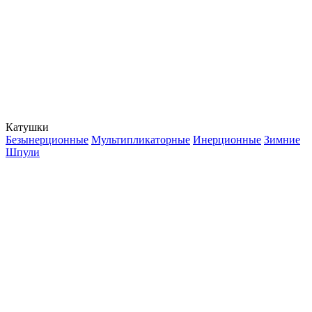
Катушки
Безынерционные
Мультипликаторные
Инерционные
Зимние
Шпули