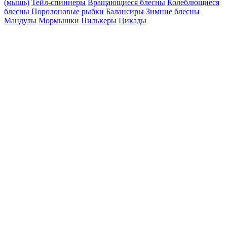
(мышь)
Тейл-спиннеры
Вращающиеся блесны
Колеблющиеся
блесны
Поролоновые рыбки
Балансиры
Зимние блесны
Мандулы
Мормышки
Пилькеры
Цикады