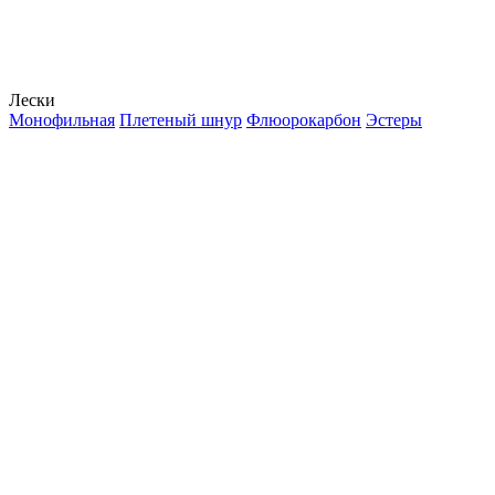
Лески
Монофильная
Плетеный шнур
Флюорокарбон
Эстеры