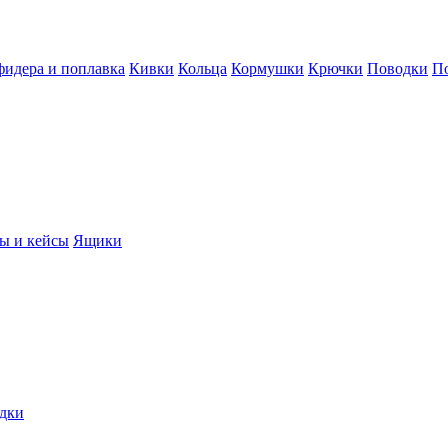
фидера и поплавка
Кивки
Кольца
Кормушки
Крючки
Поводки
П
ы и кейсы
Ящики
дки