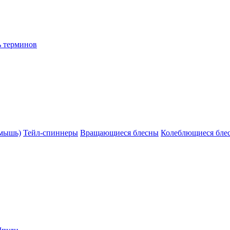
ь терминов
(мышь)
Тейл-спиннеры
Вращающиеся блесны
Колеблющиеся бле