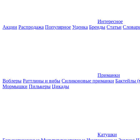
Интересное
Акции
Распродажа
Популярное
Уценка
Бренды
Статьи
Словар
Приманки
Воблеры
Раттлины и вибы
Силиконовые приманки
Бактейлы 
Мормышки
Пилькеры
Цикады
Катушки