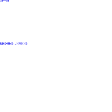
пули
дерные
Зимние