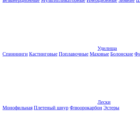
Безынерционные
Мультипликаторные
Инерционные
Зимние
Ш
Удилища
Спиннинги
Кастинговые
Поплавочные
Маховые
Болонские
Фи
Лески
Монофильная
Плетеный шнур
Флюорокарбон
Эстеры