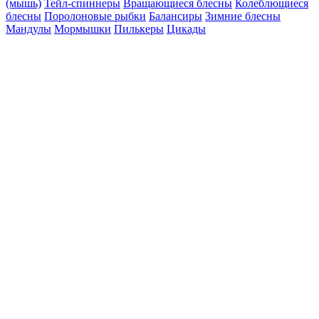
(мышь)
Тейл-спиннеры
Вращающиеся блесны
Колеблющиеся
блесны
Поролоновые рыбки
Балансиры
Зимние блесны
Мандулы
Мормышки
Пилькеры
Цикады