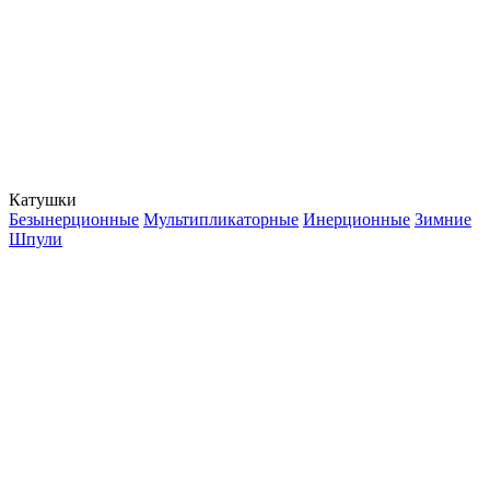
Катушки
Безынерционные
Мультипликаторные
Инерционные
Зимние
Шпули