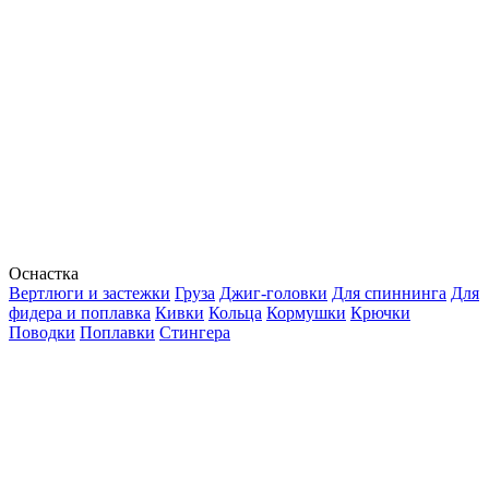
Оснастка
Вертлюги и застежки
Груза
Джиг-головки
Для спиннинга
Для
фидера и поплавка
Кивки
Кольца
Кормушки
Крючки
Поводки
Поплавки
Стингера