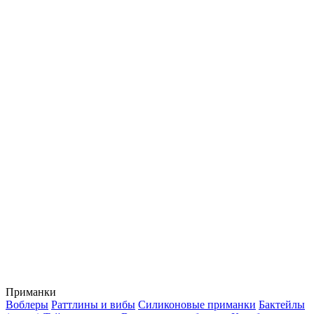
Приманки
Воблеры
Раттлины и вибы
Силиконовые приманки
Бактейлы