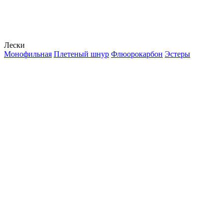
Лески
Монофильная
Плетеный шнур
Флюорокарбон
Эстеры