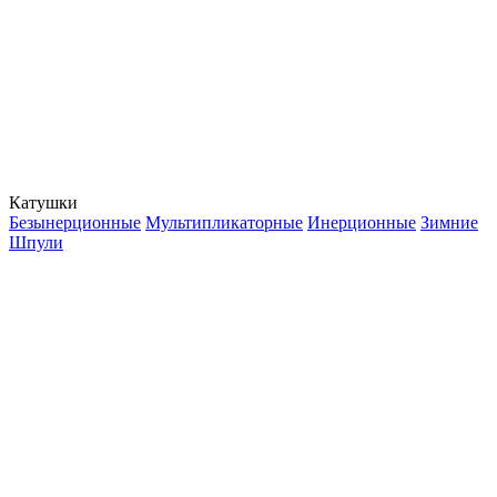
Катушки
Безынерционные
Мультипликаторные
Инерционные
Зимние
Шпули