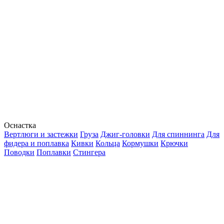
Оснастка
Вертлюги и застежки
Груза
Джиг-головки
Для спиннинга
Для
фидера и поплавка
Кивки
Кольца
Кормушки
Крючки
Поводки
Поплавки
Стингера