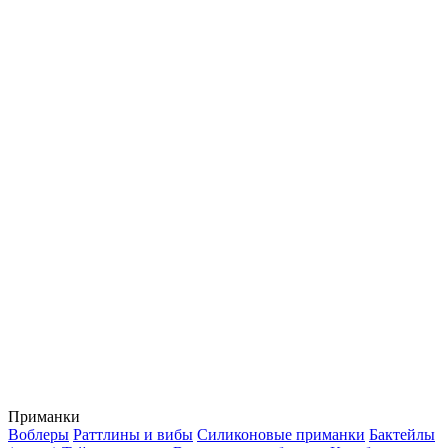
Приманки
Воблеры
Раттлины и вибы
Силиконовые приманки
Бактейлы