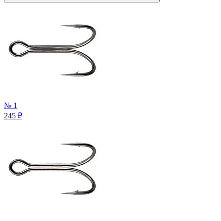
№ 1
245
₽