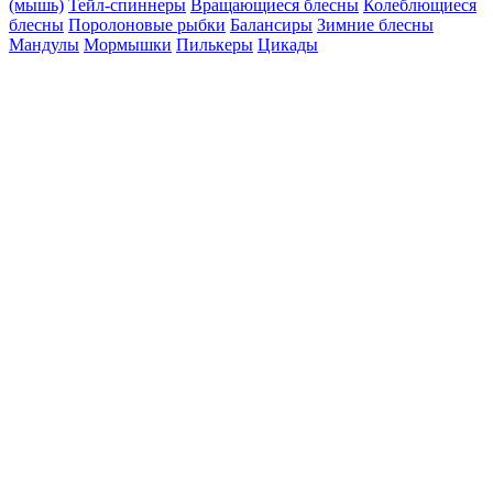
(мышь)
Тейл-спиннеры
Вращающиеся блесны
Колеблющиеся
блесны
Поролоновые рыбки
Балансиры
Зимние блесны
Мандулы
Мормышки
Пилькеры
Цикады