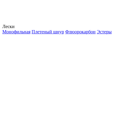
Лески
Монофильная
Плетеный шнур
Флюорокарбон
Эстеры