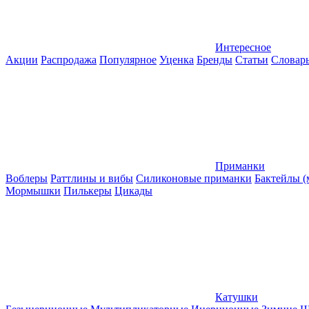
Интересное
Акции
Распродажа
Популярное
Уценка
Бренды
Статьи
Словар
Приманки
Воблеры
Раттлины и вибы
Силиконовые приманки
Бактейлы 
Мормышки
Пилькеры
Цикады
Катушки