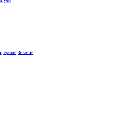
пули
дерные
Зимние