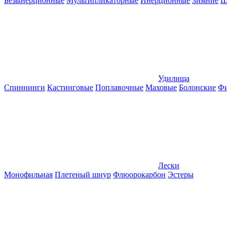
Безынерционные
Мультипликаторные
Инерционные
Зимние
Ш
Удилища
Спиннинги
Кастинговые
Поплавочные
Маховые
Болонские
Фи
Лески
Монофильная
Плетеный шнур
Флюорокарбон
Эстеры