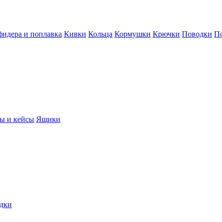
фидера и поплавка
Кивки
Кольца
Кормушки
Крючки
Поводки
П
ы и кейсы
Ящики
дки