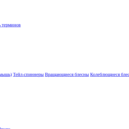
ь терминов
(мышь)
Тейл-спиннеры
Вращающиеся блесны
Колеблющиеся бле