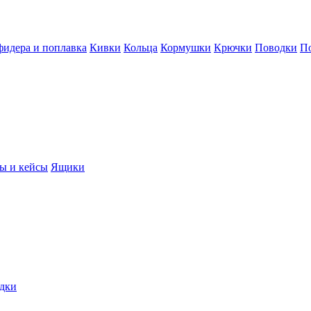
фидера и поплавка
Кивки
Кольца
Кормушки
Крючки
Поводки
П
ы и кейсы
Ящики
дки