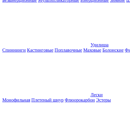
Безынерционные
Мультипликаторные
Инерционные
Зимние
Ш
Удилища
Спиннинги
Кастинговые
Поплавочные
Маховые
Болонские
Фи
Лески
Монофильная
Плетеный шнур
Флюорокарбон
Эстеры