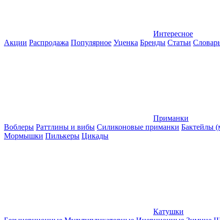
Интересное
Акции
Распродажа
Популярное
Уценка
Бренды
Статьи
Словар
Приманки
Воблеры
Раттлины и вибы
Силиконовые приманки
Бактейлы 
Мормышки
Пилькеры
Цикады
Катушки