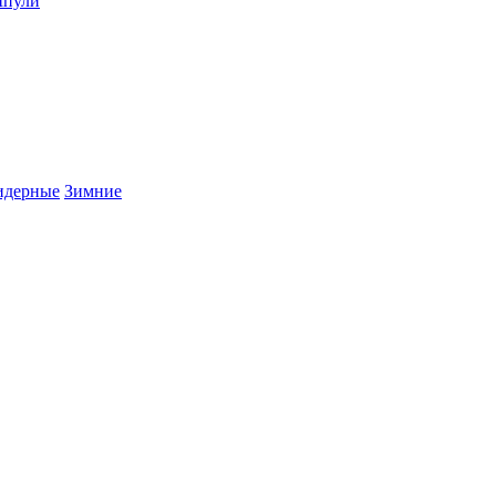
пули
дерные
Зимние