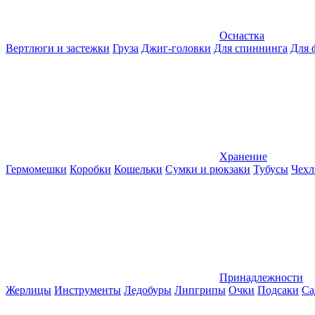
Оснастка
Вертлюги и застежки
Груза
Джиг-головки
Для спиннинга
Для 
Хранение
Гермомешки
Коробки
Кошельки
Сумки и рюкзаки
Тубусы
Чехл
Принадлежности
Жерлицы
Инструменты
Ледобуры
Липгрипы
Очки
Подсаки
Са