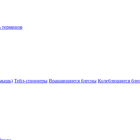
ь терминов
(мышь)
Тейл-спиннеры
Вращающиеся блесны
Колеблющиеся бле