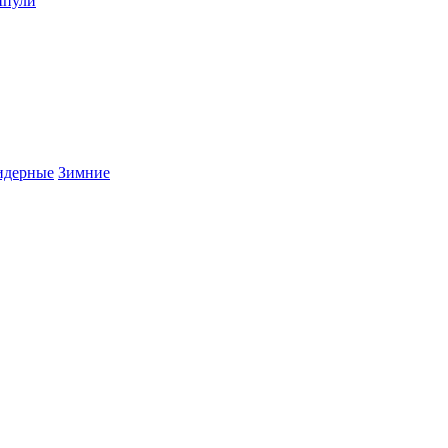
пули
дерные
Зимние