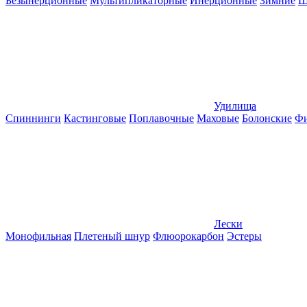
Безынерционные
Мультипликаторные
Инерционные
Зимние
Ш
Удилища
Спиннинги
Кастинговые
Поплавочные
Маховые
Болонские
Фи
Лески
Монофильная
Плетеный шнур
Флюорокарбон
Эстеры