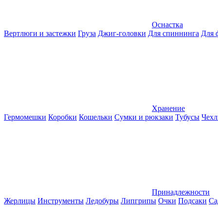
Оснастка
Вертлюги и застежки
Груза
Джиг-головки
Для спиннинга
Для 
Хранение
Гермомешки
Коробки
Кошельки
Сумки и рюкзаки
Тубусы
Чехл
Принадлежности
Жерлицы
Инструменты
Ледобуры
Липгрипы
Очки
Подсаки
Са