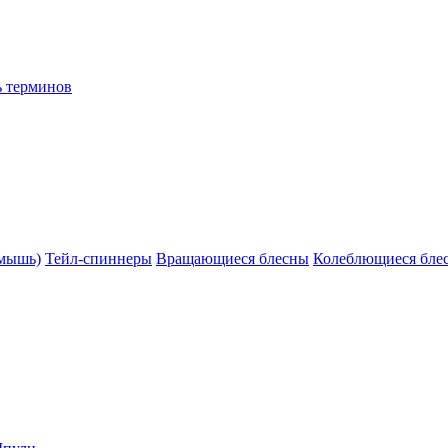
ь терминов
(мышь)
Тейл-спиннеры
Вращающиеся блесны
Колеблющиеся бле