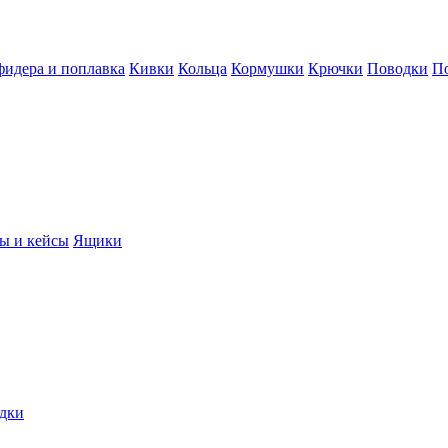
фидера и поплавка
Кивки
Кольца
Кормушки
Крючки
Поводки
П
ы и кейсы
Ящики
дки