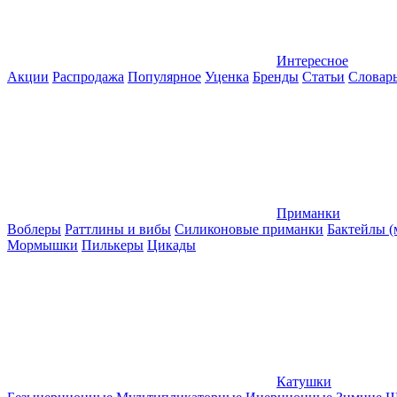
Интересное
Акции
Распродажа
Популярное
Уценка
Бренды
Статьи
Словар
Приманки
Воблеры
Раттлины и вибы
Силиконовые приманки
Бактейлы 
Мормышки
Пилькеры
Цикады
Катушки