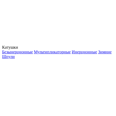
Катушки
Безынерционные
Мультипликаторные
Инерционные
Зимние
Шпули