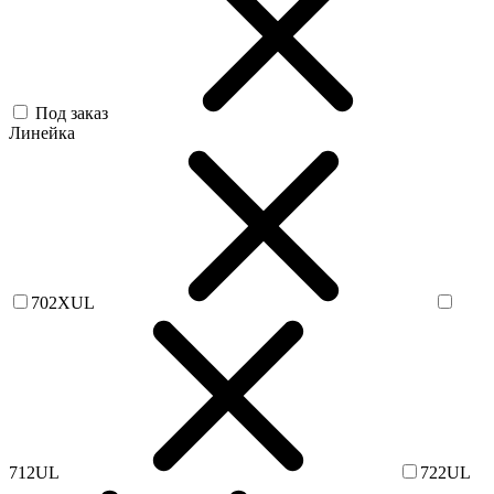
Под заказ
Линейка
702XUL
712UL
722UL