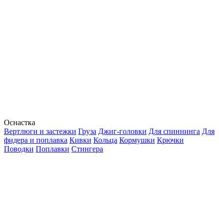
Оснастка
Вертлюги и застежки
Груза
Джиг-головки
Для спиннинга
Для
фидера и поплавка
Кивки
Кольца
Кормушки
Крючки
Поводки
Поплавки
Стингера