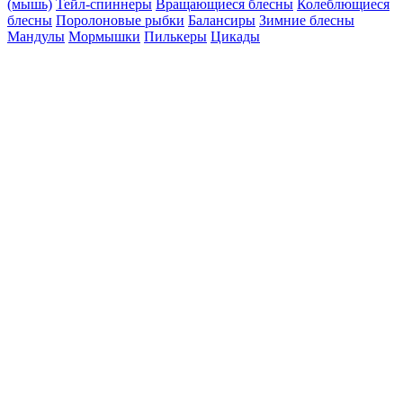
(мышь)
Тейл-спиннеры
Вращающиеся блесны
Колеблющиеся
блесны
Поролоновые рыбки
Балансиры
Зимние блесны
Мандулы
Мормышки
Пилькеры
Цикады