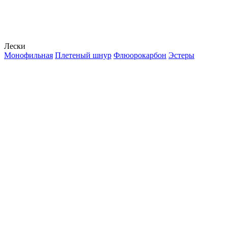
Лески
Монофильная
Плетеный шнур
Флюорокарбон
Эстеры