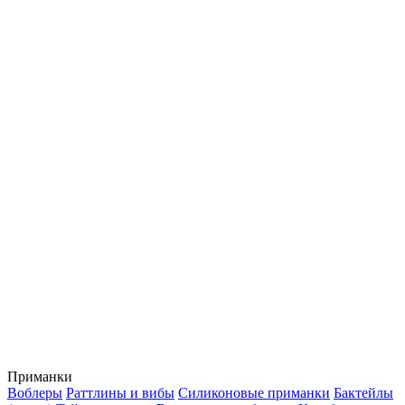
Приманки
Воблеры
Раттлины и вибы
Силиконовые приманки
Бактейлы