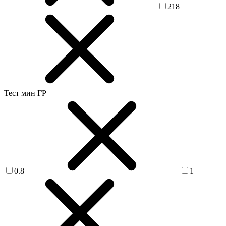
218
Тест мин ГР
0.8
1