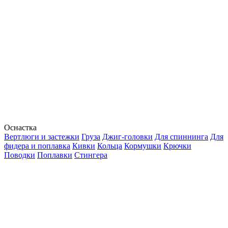
Оснастка
Вертлюги и застежки
Груза
Джиг-головки
Для спиннинга
Для
фидера и поплавка
Кивки
Кольца
Кормушки
Крючки
Поводки
Поплавки
Стингера