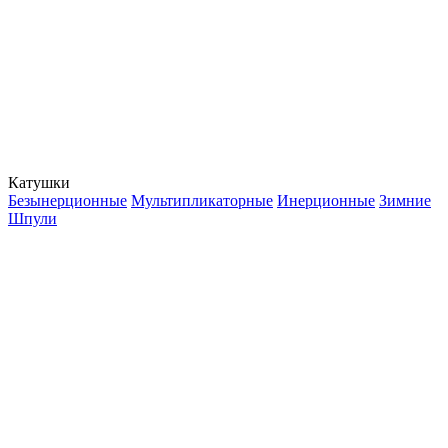
Катушки
Безынерционные
Мультипликаторные
Инерционные
Зимние
Шпули