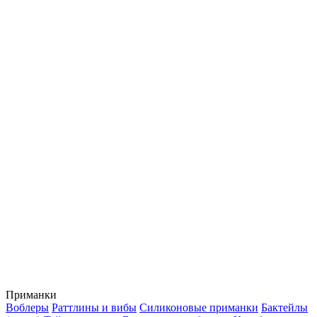
Приманки
Воблеры
Раттлины и вибы
Силиконовые приманки
Бактейлы