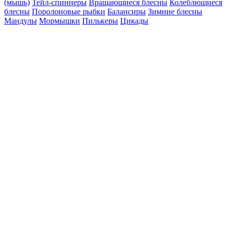
(мышь)
Тейл-спиннеры
Вращающиеся блесны
Колеблющиеся
блесны
Поролоновые рыбки
Балансиры
Зимние блесны
Мандулы
Мормышки
Пилькеры
Цикады