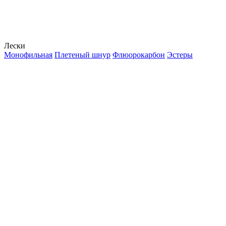
Лески
Монофильная
Плетеный шнур
Флюорокарбон
Эстеры