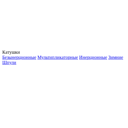
Катушки
Безынерционные
Мультипликаторные
Инерционные
Зимние
Шпули