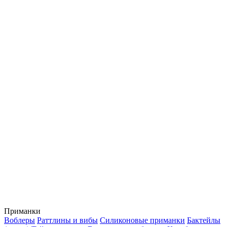
Приманки
Воблеры
Раттлины и вибы
Силиконовые приманки
Бактейлы