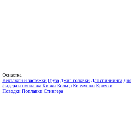
Оснастка
Вертлюги и застежки
Груза
Джиг-головки
Для спиннинга
Для
фидера и поплавка
Кивки
Кольца
Кормушки
Крючки
Поводки
Поплавки
Стингера