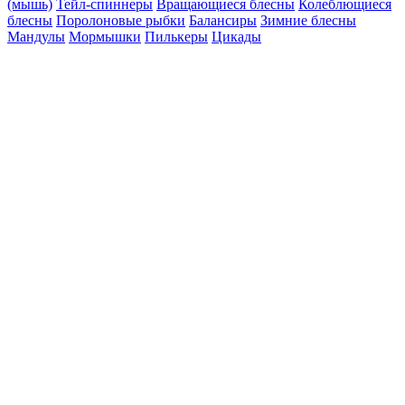
(мышь)
Тейл-спиннеры
Вращающиеся блесны
Колеблющиеся
блесны
Поролоновые рыбки
Балансиры
Зимние блесны
Мандулы
Мормышки
Пилькеры
Цикады