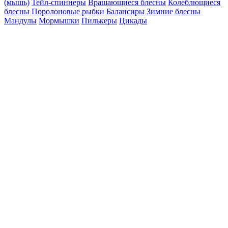
(мышь)
Тейл-спиннеры
Вращающиеся блесны
Колеблющиеся
блесны
Поролоновые рыбки
Балансиры
Зимние блесны
Мандулы
Мормышки
Пилькеры
Цикады