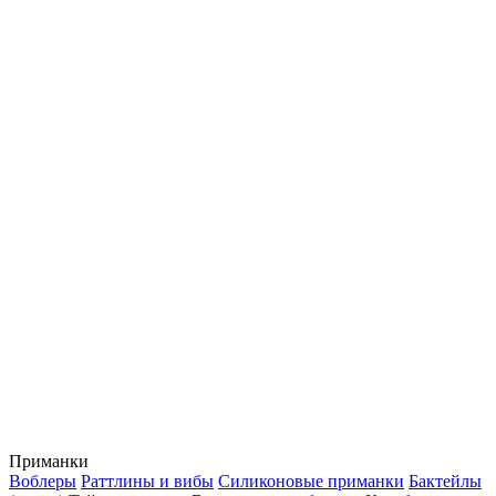
Приманки
Воблеры
Раттлины и вибы
Силиконовые приманки
Бактейлы