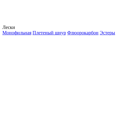
Лески
Монофильная
Плетеный шнур
Флюорокарбон
Эстеры