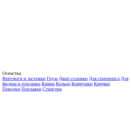
Оснастка
Вертлюги и застежки
Груза
Джиг-головки
Для спиннинга
Для
фидера и поплавка
Кивки
Кольца
Кормушки
Крючки
Поводки
Поплавки
Стингера