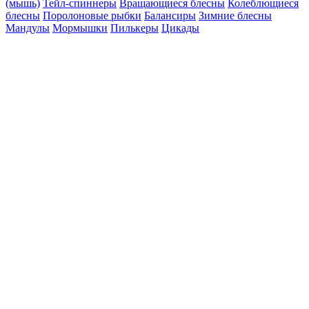
(мышь)
Тейл-спиннеры
Вращающиеся блесны
Колеблющиеся
блесны
Поролоновые рыбки
Балансиры
Зимние блесны
Мандулы
Мормышки
Пилькеры
Цикады