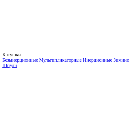
Катушки
Безынерционные
Мультипликаторные
Инерционные
Зимние
Шпули