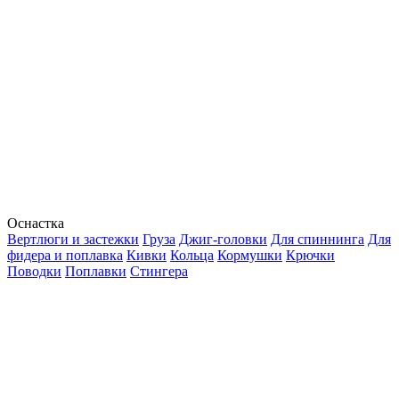
Оснастка
Вертлюги и застежки
Груза
Джиг-головки
Для спиннинга
Для
фидера и поплавка
Кивки
Кольца
Кормушки
Крючки
Поводки
Поплавки
Стингера