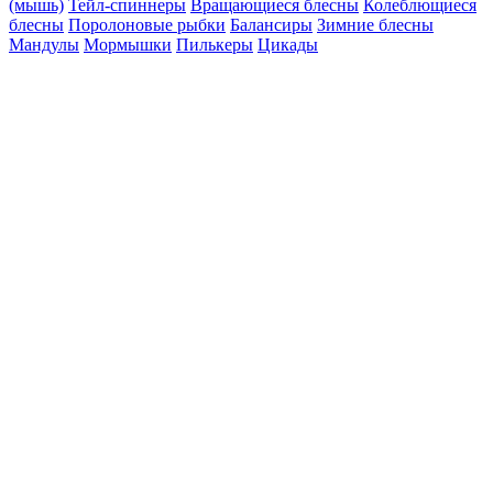
(мышь)
Тейл-спиннеры
Вращающиеся блесны
Колеблющиеся
блесны
Поролоновые рыбки
Балансиры
Зимние блесны
Мандулы
Мормышки
Пилькеры
Цикады