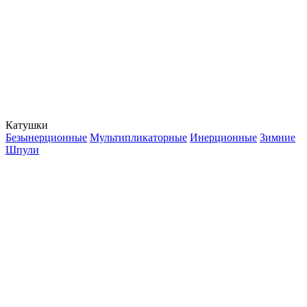
Катушки
Безынерционные
Мультипликаторные
Инерционные
Зимние
Шпули