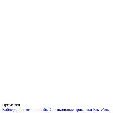
Приманки
Воблеры
Раттлины и вибы
Силиконовые приманки
Бактейлы