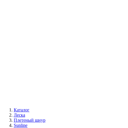
Каталог
Леска
Плетеный шнур
Sunline