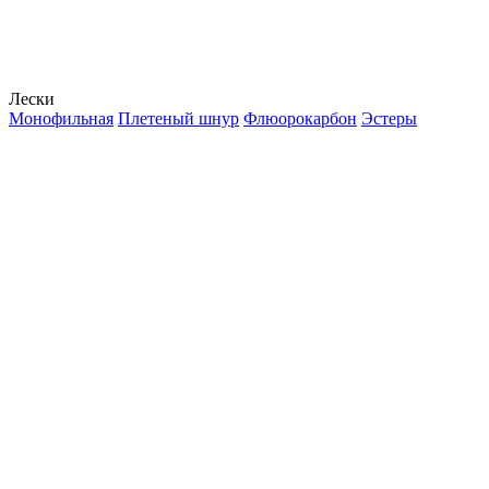
Лески
Монофильная
Плетеный шнур
Флюорокарбон
Эстеры