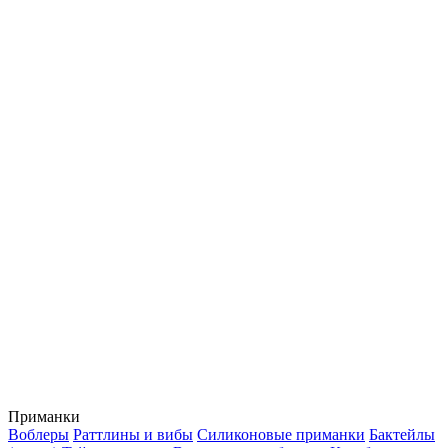
Приманки
Воблеры
Раттлины и вибы
Силиконовые приманки
Бактейлы