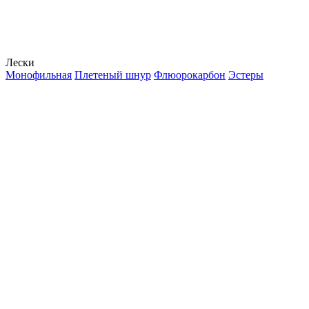
Лески
Монофильная
Плетеный шнур
Флюорокарбон
Эстеры