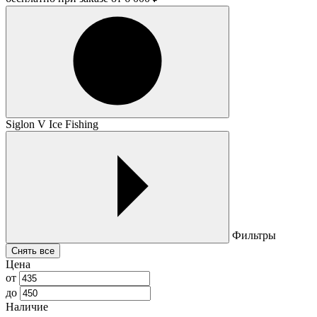
Siglon V Ice Fishing
Фильтры
Снять все
Цена
от
до
Наличие