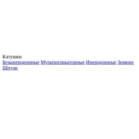
Катушки
Безынерционные
Мультипликаторные
Инерционные
Зимние
Шпули