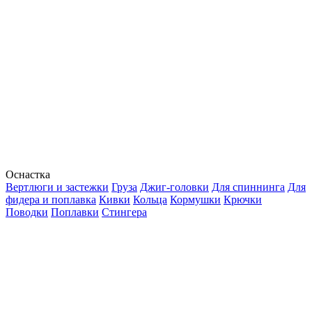
Оснастка
Вертлюги и застежки
Груза
Джиг-головки
Для спиннинга
Для
фидера и поплавка
Кивки
Кольца
Кормушки
Крючки
Поводки
Поплавки
Стингера