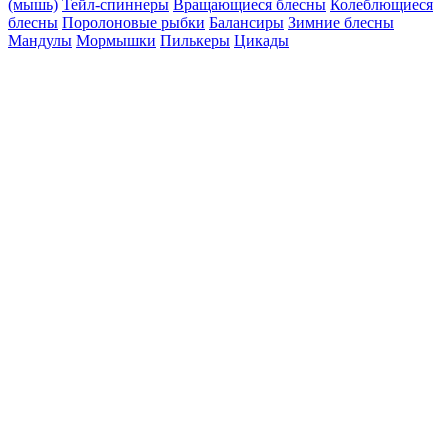
(мышь)
Тейл-спиннеры
Вращающиеся блесны
Колеблющиеся
блесны
Поролоновые рыбки
Балансиры
Зимние блесны
Мандулы
Мормышки
Пилькеры
Цикады