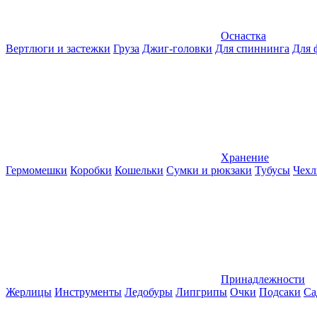
Оснастка
Вертлюги и застежки
Груза
Джиг-головки
Для спиннинга
Для 
Хранение
Гермомешки
Коробки
Кошельки
Сумки и рюкзаки
Тубусы
Чехл
Принадлежности
Жерлицы
Инструменты
Ледобуры
Липгрипы
Очки
Подсаки
Са