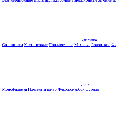
Безынерционные
Мультипликаторные
Инерционные
Зимние
Ш
Удилища
Спиннинги
Кастинговые
Поплавочные
Маховые
Болонские
Фи
Лески
Монофильная
Плетеный шнур
Флюорокарбон
Эстеры