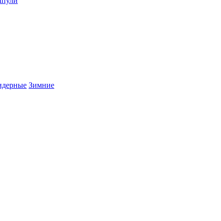
пули
дерные
Зимние