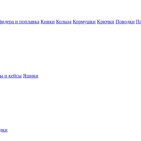
фидера и поплавка
Кивки
Кольца
Кормушки
Крючки
Поводки
П
ы и кейсы
Ящики
дки