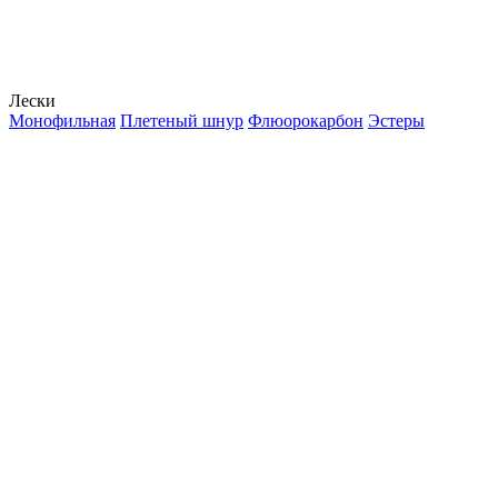
Лески
Монофильная
Плетеный шнур
Флюорокарбон
Эстеры