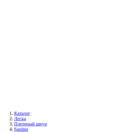
Каталог
Леска
Плетеный шнур
Sunline