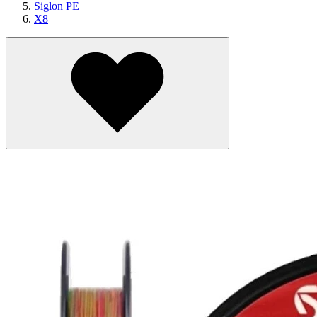
Siglon PE
X8