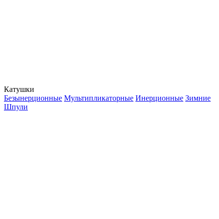
Катушки
Безынерционные
Мультипликаторные
Инерционные
Зимние
Шпули