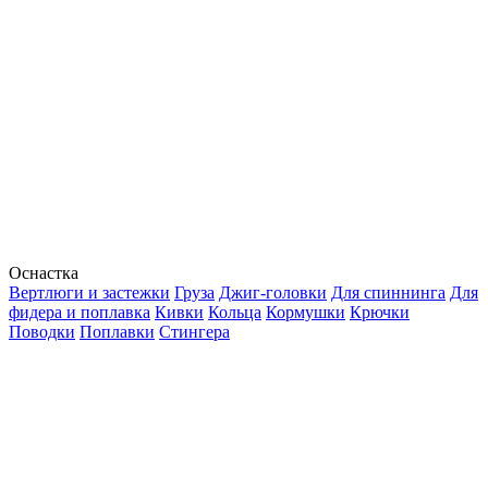
Оснастка
Вертлюги и застежки
Груза
Джиг-головки
Для спиннинга
Для
фидера и поплавка
Кивки
Кольца
Кормушки
Крючки
Поводки
Поплавки
Стингера