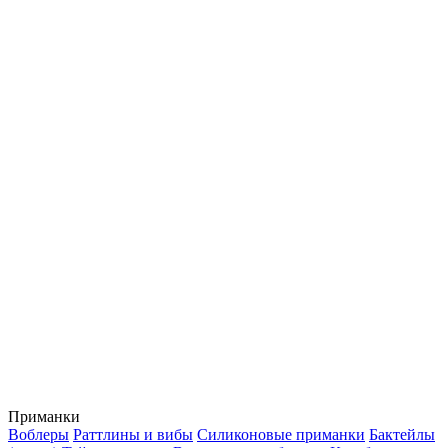
Приманки
Воблеры
Раттлины и вибы
Силиконовые приманки
Бактейлы