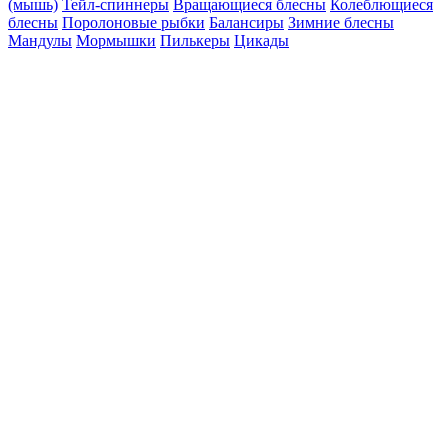
(мышь)
Тейл-спиннеры
Вращающиеся блесны
Колеблющиеся
блесны
Поролоновые рыбки
Балансиры
Зимние блесны
Мандулы
Мормышки
Пилькеры
Цикады