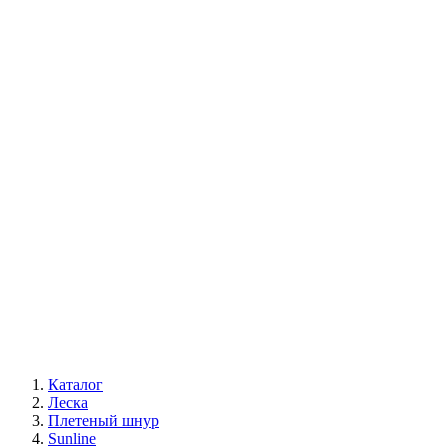
Каталог
Леска
Плетеный шнур
Sunline