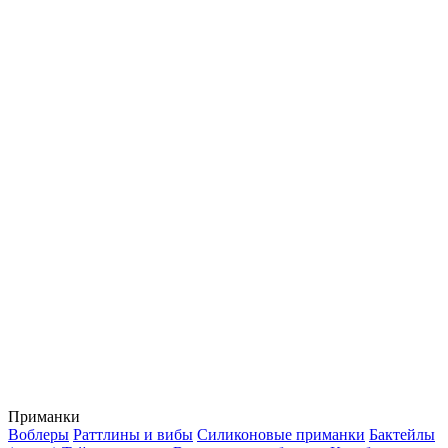
Приманки
Воблеры
Раттлины и вибы
Силиконовые приманки
Бактейлы