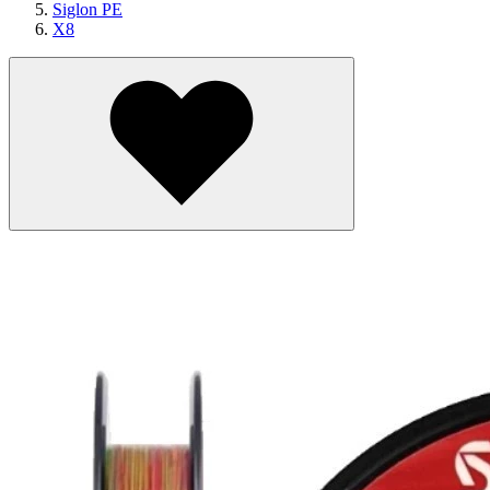
Siglon PE
X8