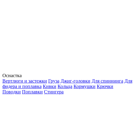
Оснастка
Вертлюги и застежки
Груза
Джиг-головки
Для спиннинга
Для
фидера и поплавка
Кивки
Кольца
Кормушки
Крючки
Поводки
Поплавки
Стингера