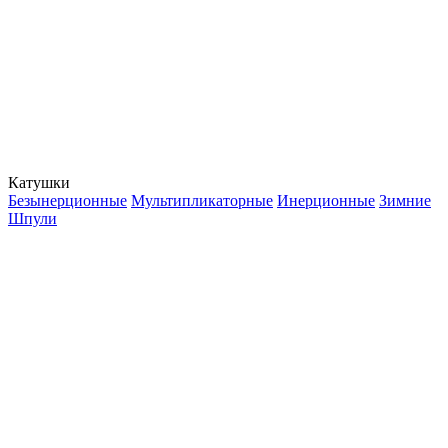
Катушки
Безынерционные
Мультипликаторные
Инерционные
Зимние
Шпули