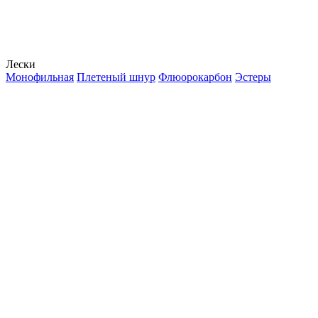
Лески
Монофильная
Плетеный шнур
Флюорокарбон
Эстеры