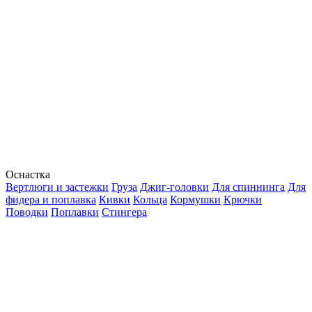
Оснастка
Вертлюги и застежки
Груза
Джиг-головки
Для спиннинга
Для
фидера и поплавка
Кивки
Кольца
Кормушки
Крючки
Поводки
Поплавки
Стингера