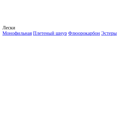
Лески
Монофильная
Плетеный шнур
Флюорокарбон
Эстеры