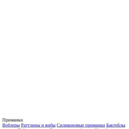
Приманки
Воблеры
Раттлины и вибы
Силиконовые приманки
Бактейлы