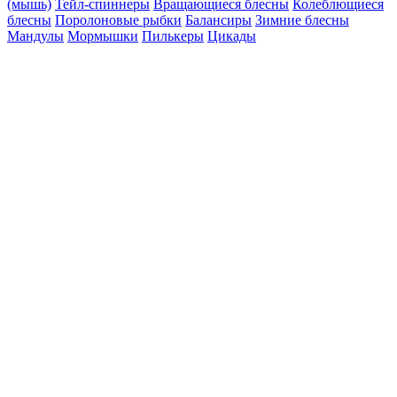
(мышь)
Тейл-спиннеры
Вращающиеся блесны
Колеблющиеся
блесны
Поролоновые рыбки
Балансиры
Зимние блесны
Мандулы
Мормышки
Пилькеры
Цикады