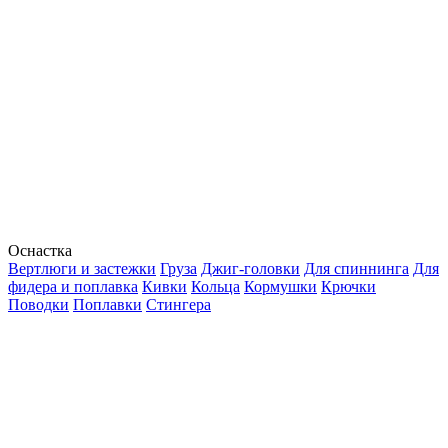
Оснастка
Вертлюги и застежки
Груза
Джиг-головки
Для спиннинга
Для
фидера и поплавка
Кивки
Кольца
Кормушки
Крючки
Поводки
Поплавки
Стингера