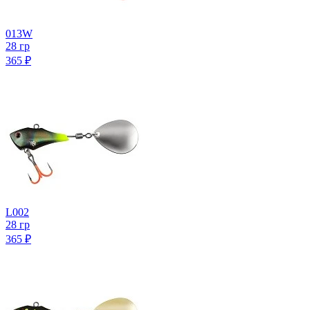
013W
28 гр
365
₽
L002
28 гр
365
₽