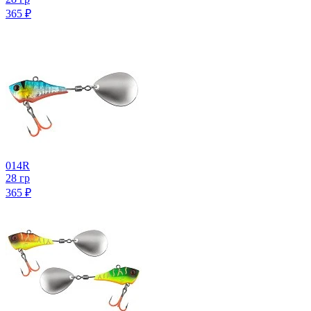
365
₽
014R
28 гр
365
₽