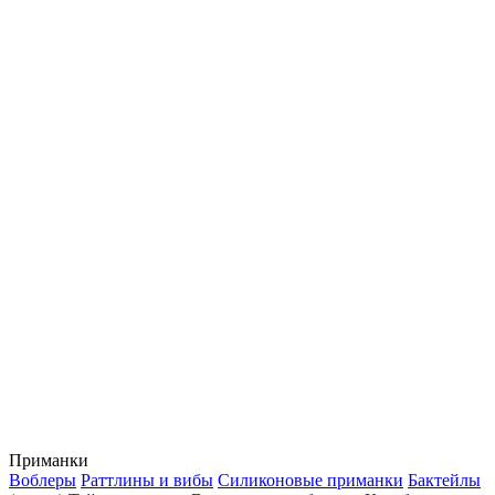
Приманки
Воблеры
Раттлины и вибы
Силиконовые приманки
Бактейлы