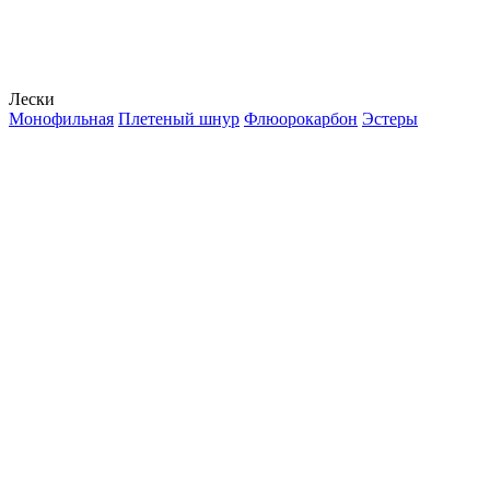
Лески
Монофильная
Плетеный шнур
Флюорокарбон
Эстеры