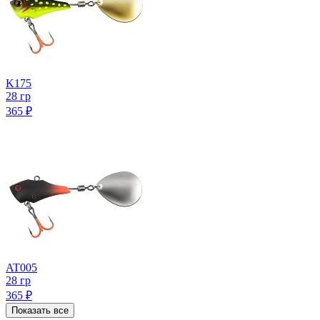
K175
28 гр
365
₽
AT005
28 гр
365
₽
Показать все