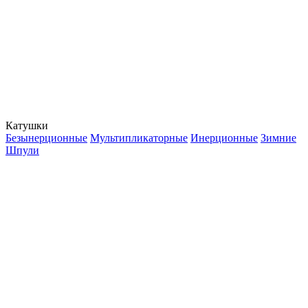
Катушки
Безынерционные
Мультипликаторные
Инерционные
Зимние
Шпули