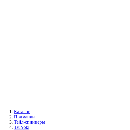
Каталог
Приманки
Тейл-спиннеры
TsuYoki